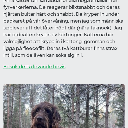
Mina katter blir så rädda för alla höga smällar från
fyrverkerierna. De reagerar blixtsnabbt och deras
hjärtan bultar hårt och snabbt. De kryper in under
badkaret på vår övervåning, men jag som människa
upplever att det låter högt där (nära taknock). Jag
har ordnat en krypin av kartonger. Katterna har
valmöjlighet att krypa in i kartong-gömman och
ligga på fleecefilt. Deras två kattburar finns strax
intill, som de även kan söka sig in i.
Besök detta levande bevis