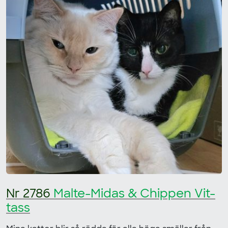
Nr 2786
Malte-Midas & Chippen Vit-
tass