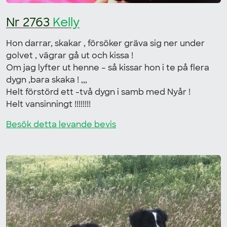
Nr 2763
Kelly
Hon darrar, skakar , försöker gräva sig ner under
golvet , vägrar gå ut och kissa !
Om jag lyfter ut henne – så kissar hon i te på flera
dygn ,bara skaka ! ,,,
Helt förstörd ett -två dygn i samb med Nyår !
Helt vansinningt !!!!!!!!
Besök detta levande bevis