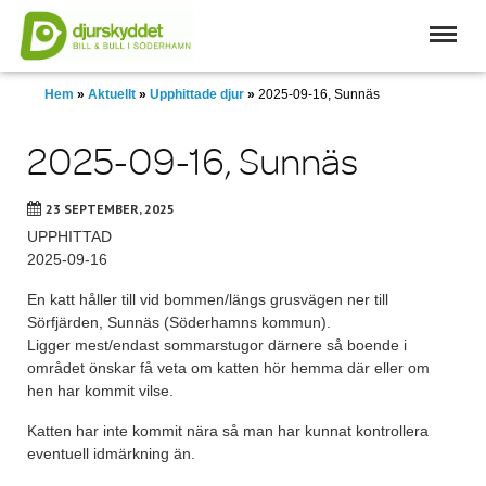
Skip
to
main
content
Hem
»
Aktuellt
»
Upphittade djur
»
2025-09-16, Sunnäs
2025-09-16, Sunnäs
23 SEPTEMBER, 2025
UPPHITTAD
2025-09-16
En katt håller till vid bommen/längs grusvägen ner till
Sörfjärden, Sunnäs (Söderhamns kommun).
Ligger mest/endast sommarstugor därnere så boende i
området önskar få veta om katten hör hemma där eller om
hen har kommit vilse.
Katten har inte kommit nära så man har kunnat kontrollera
eventuell idmärkning än.