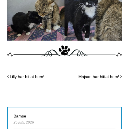
Post navigation
Lilly har hittat hem!
Majsan har hittat hem!
Bamse
25 juni, 2026