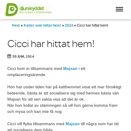
Skip
to
main
content
Hem
»
Katter som hittat hem!
»
2024
»
Cicci har hittat hem!
Cicci har hittat hem!
30 JUNI, 2024
Cicci kom in tillsammans med
Majsan
i ett
omplaceringsärende.
Hon har under tiden här på katthemmet visat ett mer försiktigt
beteende, bästa är att socialisera sig med hennes bästa vän
Majsan för att sen sakta visa att det är ok.
När hon kollat av stämningen så vill hon gärna komma fram
och mysa och kan inte få nog.
Cicci vill flytta tillsammans med
Majsan
till några som har tid
att socialisera dem båda.