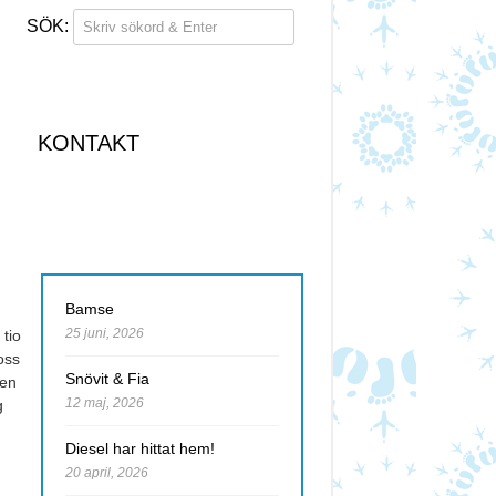
KONTAKT
Bamse
25 juni, 2026
tio
oss
Snövit & Fia
men
12 maj, 2026
g
Diesel har hittat hem!
20 april, 2026