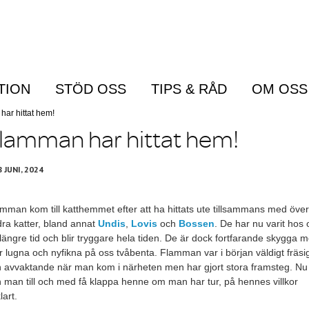
TION
STÖD OSS
TIPS & RÅD
OM OSS
Menu
ar hittat hem!
lamman har hittat hem!
8 JUNI, 2024
mman kom till katthemmet efter att ha hittats ute tillsammans med över 
ra katter, bland annat
Undis
,
Lovis
och
Bossen
. De har nu varit hos 
längre tid och blir tryggare hela tiden. De är dock fortfarande skygga 
 lugna och nyfikna på oss tvåbenta. Flamman var i början väldigt fräsi
 avvaktande när man kom i närheten men har gjort stora framsteg. Nu
 man till och med få klappa henne om man har tur, på hennes villkor
lart.