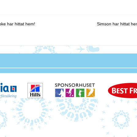
st navigation
ke har hittat hem!
Simson har hittat h