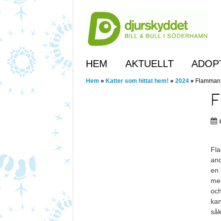
Skip
to
main
content
Skip to content
HEM
AKTUELLT
ADOP
Hem
»
Katter som hittat hem!
»
2024
»
Flamman h
F
Fla
and
en 
mer
och
kan
såk