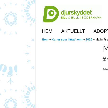
Skip
to
main
content
Skip to content
HEM
AKTUELLT
ADOP
Hem
»
Katter som hittat hem!
»
2026
»
Malin är 
M
Mer