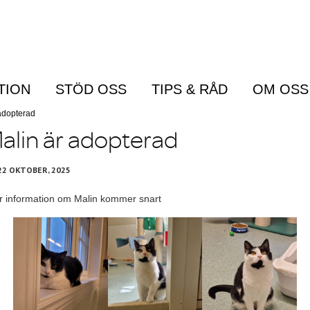
TION
STÖD OSS
TIPS & RÅD
OM OSS
Menu
adopterad
alin är adopterad
22 OKTOBER, 2025
 information om Malin kommer snart