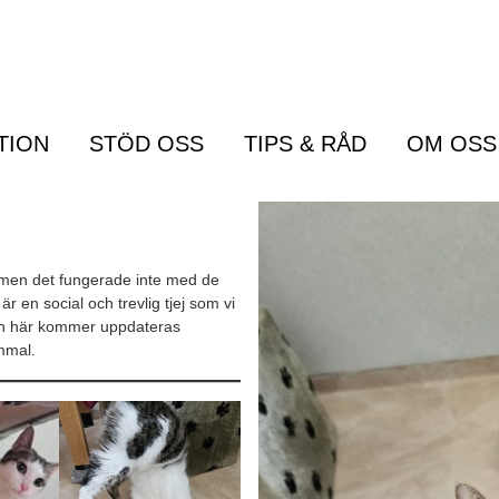
TION
STÖD OSS
TIPS & RÅD
OM OSS
Menu
te men det fungerade inte med de
r en social och trevlig tjej som vi
nen här kommer uppdateras
ammal.