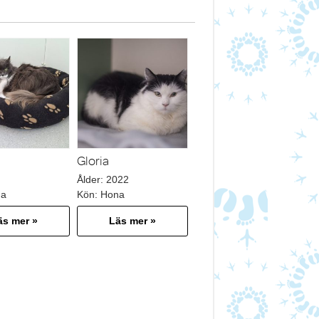
Gloria
Ålder:
2022
na
Kön:
Hona
äs mer »
Läs mer »