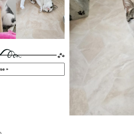
se »
m