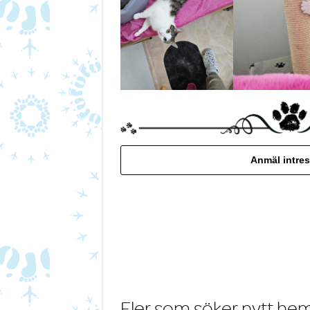
Anmäl intres
Fler som söker nytt he