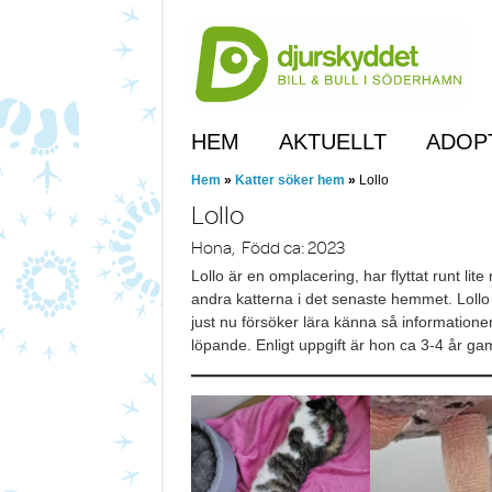
Skip
to
main
content
Skip to content
HEM
AKTUELLT
ADOP
Hem
»
Katter söker hem
»
Lollo
Lollo
Hona, Född ca: 2023
Lollo är en omplacering, har flyttat runt li
andra katterna i det senaste hemmet. Lollo ä
just nu försöker lära känna så informatio
löpande. Enligt uppgift är hon ca 3-4 år g