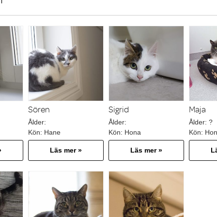
Sören
Sigrid
Maja
Ålder:
Ålder:
Ålder:
?
Kön:
Hane
Kön:
Hona
Kön:
Ho
»
Läs mer »
Läs mer »
L