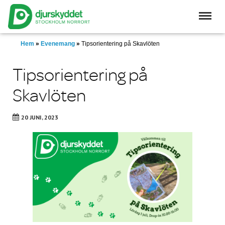
Skip
to
main
content
Hem
»
Evenemang
»
Tipsorientering på Skavlöten
Tipsorientering på
Skavlöten
20 JUNI, 2023