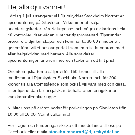
Hej alla djurvänner!
Lördag 1 juli arrangerar vi i Djurskyddet Stockholm Norrort en
tipsorientering på Skavlöten. Vi kommer att sälja
orienteringskartor från Naturpasset och några av kartans hela
40 kontroller visar vägen runt vår tipspromenad. Tipsrundan
prövar era djurkunskaper och kommer ta 30-60 minuter att
genomföra, vilket passar perfekt som en rolig hundpromenad
eller helgaktivitet med barnen. Alla som deltar i
tipsorienteringen är även med och tävlar om ett fint pris!
Orienteringskartorna säljer vi för 150 kronor till alla
medlemmar i Djurskyddet Stockholm Norrort, och för 200
kronor till alla utomstående som också vill vara med och delta.
Efter tipsrundan får ni självklart behålla orienteringskartan,
vars kontroller sitter uppe .
Ni hittar oss på gräset nedanför parkeringen på Skavlöten från
10:00 till 16:00. Varmt välkomna!
För frågor och funderingar skicka ett meddelande till oss på
Facebook eller maila
stockholmnorrort@djurskyddet.se