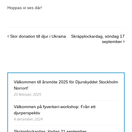
Hoppas vi ses där!
Post navigation
Stor donation till djur i Ukraina
Skräpplockardag, söndag 17
september
Välkommen till årsmöte 2025 för Djurskyddet Stockholm
Norrort!
20 februari, 2025
Välkommen på fyverkeri-workshop: Från ett
djurperspektiv
4 december, 2024
Skräpplockardag, lördag 21 september