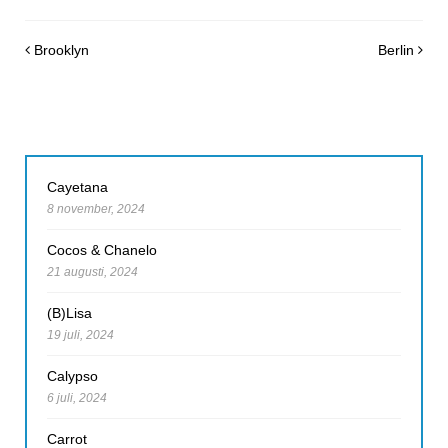
Post navigation
Brooklyn
Berlin
Cayetana
8 november, 2024
Cocos & Chanelo
21 augusti, 2024
(B)Lisa
19 juli, 2024
Calypso
6 juli, 2024
Carrot