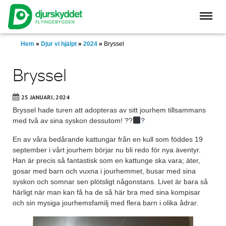
Skip
to
main
content
Hem
»
Djur vi hjälpt
»
2024
»
Bryssel
Bryssel
25 JANUARI, 2024
Bryssel hade turen att adopteras av sitt jourhem tillsammans
med två av sina syskon dessutom! ??‍
?
En av våra bedårande kattungar från en kull som föddes 19
september i vårt jourhem börjar nu bli redo för nya äventyr.
Han är precis så fantastisk som en kattunge ska vara; äter,
gosar med barn och vuxna i jourhemmet, busar med sina
syskon och somnar sen plötsligt någonstans. Livet är bara så
härligt när man kan få ha de så här bra med sina kompisar
och sin mysiga jourhemsfamilj med flera barn i olika ådrar.