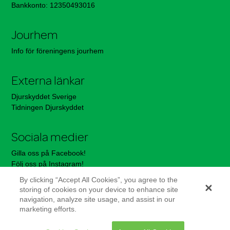
Bankkonto: 12350493016
Jourhem
Info för föreningens jourhem
Externa länkar
Djurskyddet Sverige
Tidningen Djurskyddet
Sociala medier
Gilla oss på Facebook!
Följ oss på Instagram!
By clicking “Accept All Cookies”, you agree to the
storing of cookies on your device to enhance site
—————————–
navigation, analyze site usage, and assist in our
marketing efforts.
Integritetspolicy
Org.nr: 802539-0355