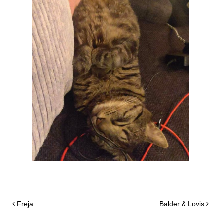
Post navigation
Freja
Balder & Lovis