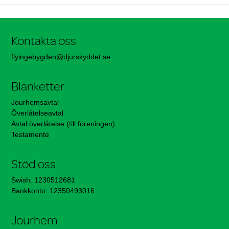
Kontakta oss
flyingebygden@djurskyddet.se
Blanketter
Jourhemsavtal
Överlåtelseavtal
Avtal överlåtelse (till föreningen)
Testamente
Stöd oss
Swish: 1230512681
Bankkonto: 12350493016
Jourhem