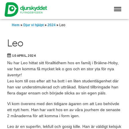
Skip
to
main
content
Hem
»
Djur vi hjälpt
»
2024
»
Leo
Leo
10 APRIL, 2024
Nu har Leo hittat sitt föralltidhem hos en familj i Bräkne-Hoby,
var han komma få mycket lek o gos och en stor yta för nya
äventyr!
Leo kom till oss efter att ha bott i en liten studentlägenhet där
han var understimulerad och uttråkad. Ibland tillbringade han
flera dagar ensam och började slicka av sin egen päls.
Vi kom överens med den tidigare ägaren om att Leo behövde
ett nytt hem. Han har varit hos en av våra jourhem de senaste
2 månaderna för att komma i form igen.
Leo är en superfin, lekfull och gosig kille. Han är väldigt kelsjuk