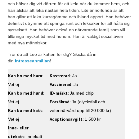
och hälsar dig vid dörren för att kela när du kommer hem, och
han älskar att leka nästan hela tiden. Lite annorlunda är att
han gillar att leka kurragömma och ibland apport. Han behöver
definitivt utrymme att springa runt och leksaker för att hålla sig
sysselsatt. Han behöver också en närvarande familj som vill
tillbringa mycket tid med honom. Han är väldigt social även
med nya människor.
Tror du att Leo är katten för dig? Skicka då in
din
intresseanmälan
!
Kan bo med barn:
Kastrerad
: Ja
Vaccinerad:
Vet ej
Ja
Kan bo med hund:
ID-märkt:
Ja med chip
Försäkrad:
Vet ej
Ja (olycksfall och
Kan bo med katt:
veterinärvård upp till 20 000 kr)
Adoptionsavgift:
Vet ej
1 500 kr
Inne- eller
utekatt:
Innekatt