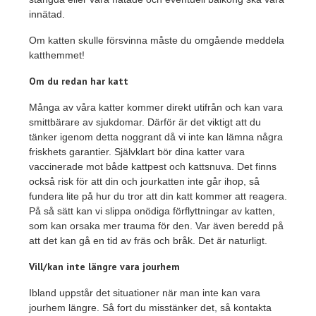
innätad.
Om katten skulle försvinna måste du omgående meddela
katthemmet!
Om du redan har katt
Många av våra katter kommer direkt utifrån och kan vara
smittbärare av sjukdomar. Därför är det viktigt att du
tänker igenom detta noggrant då vi inte kan lämna några
friskhets garantier. Självklart bör dina katter vara
vaccinerade mot både kattpest och kattsnuva. Det finns
också risk för att din och jourkatten inte går ihop, så
fundera lite på hur du tror att din katt kommer att reagera.
På så sätt kan vi slippa onödiga förflyttningar av katten,
som kan orsaka mer trauma för den. Var även beredd på
att det kan gå en tid av fräs och bråk. Det är naturligt.
Vill/kan inte längre vara jourhem
Ibland uppstår det situationer när man inte kan vara
jourhem längre. Så fort du misstänker det, så kontakta