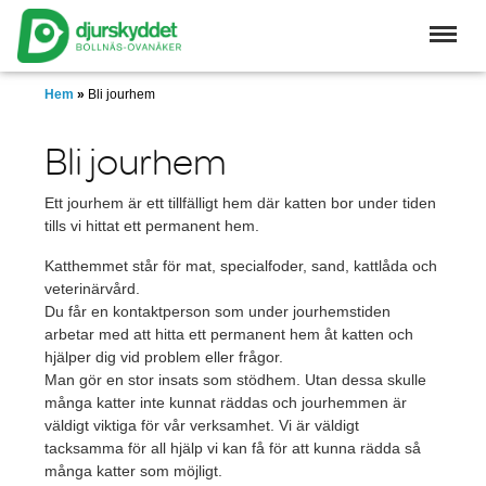
Skip
to
main
content
Hem
»
Bli jourhem
Bli jourhem
Ett jourhem är ett tillfälligt hem där katten bor under tiden
tills vi hittat ett permanent hem.
Katthemmet står för mat, specialfoder, sand, kattlåda och
veterinärvård.
Du får en kontaktperson som under jourhemstiden
arbetar med att hitta ett permanent hem åt katten och
hjälper dig vid problem eller frågor.
Man gör en stor insats som stödhem. Utan dessa skulle
många katter inte kunnat räddas och jourhemmen är
väldigt viktiga för vår verksamhet. Vi är väldigt
tacksamma för all hjälp vi kan få för att kunna rädda så
många katter som möjligt.