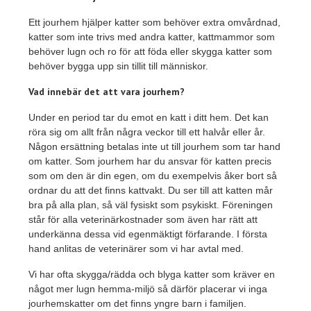
Ett jourhem hjälper katter som behöver extra omvårdnad,
katter som inte trivs med andra katter, kattmammor som
behöver lugn och ro för att föda eller skygga katter som
behöver bygga upp sin tillit till människor.
Vad innebär det att vara jourhem?
Under en period tar du emot en katt i ditt hem. Det kan
röra sig om allt från några veckor till ett halvår eller år.
Någon ersättning betalas inte ut till jourhem som tar hand
om katter. Som jourhem har du ansvar för katten precis
som om den är din egen, om du exempelvis åker bort så
ordnar du att det finns kattvakt. Du ser till att katten mår
bra på alla plan, så väl fysiskt som psykiskt. Föreningen
står för alla veterinärkostnader som även har rätt att
underkänna dessa vid egenmäktigt förfarande. I första
hand anlitas de veterinärer som vi har avtal med.
Vi har ofta skygga/rädda och blyga katter som kräver en
något mer lugn hemma-miljö så därför placerar vi inga
jourhemskatter om det finns yngre barn i familjen.