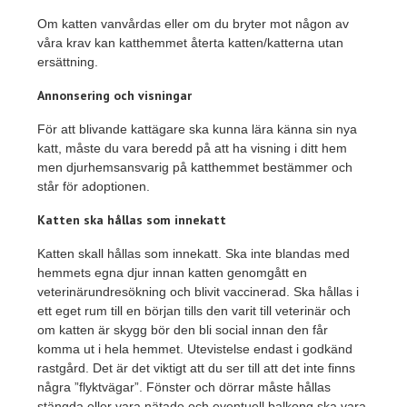
Om katten vanvårdas eller om du bryter mot någon av
våra krav kan katthemmet återta katten/katterna utan
ersättning.
Annonsering och visningar
För att blivande kattägare ska kunna lära känna sin nya
katt, måste du vara beredd på att ha visning i ditt hem
men djurhemsansvarig på katthemmet bestämmer och
står för adoptionen.
Katten ska hållas som innekatt
Katten skall hållas som innekatt. Ska inte blandas med
hemmets egna djur innan katten genomgått en
veterinärundresökning och blivit vaccinerad. Ska hållas i
ett eget rum till en början tills den varit till veterinär och
om katten är skygg bör den bli social innan den får
komma ut i hela hemmet. Utevistelse endast i godkänd
rastgård. Det är det viktigt att du ser till att det inte finns
några ”flyktvägar”. Fönster och dörrar måste hållas
stängda eller vara nätade och eventuell balkong ska vara