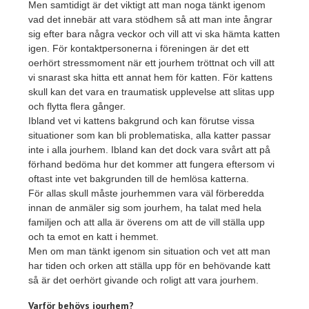
Men samtidigt är det viktigt att man noga tänkt igenom
vad det innebär att vara stödhem så att man inte ångrar
sig efter bara några veckor och vill att vi ska hämta katten
igen. För kontaktpersonerna i föreningen är det ett
oerhört stressmoment när ett jourhem tröttnat och vill att
vi snarast ska hitta ett annat hem för katten. För kattens
skull kan det vara en traumatisk upplevelse att slitas upp
och flytta flera gånger.
Ibland vet vi kattens bakgrund och kan förutse vissa
situationer som kan bli problematiska, alla katter passar
inte i alla jourhem. Ibland kan det dock vara svårt att på
förhand bedöma hur det kommer att fungera eftersom vi
oftast inte vet bakgrunden till de hemlösa katterna.
För allas skull måste jourhemmen vara väl förberedda
innan de anmäler sig som jourhem, ha talat med hela
familjen och att alla är överens om att de vill ställa upp
och ta emot en katt i hemmet.
Men om man tänkt igenom sin situation och vet att man
har tiden och orken att ställa upp för en behövande katt
så är det oerhört givande och roligt att vara jourhem.
Varför behövs jourhem?