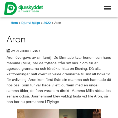
Skip
to
main
content
Hem
»
Djur vi hjälpt
»
2022
»
Aron
Aron
29 DECEMBER, 2022
Aron övergavs av sin familj. De lämnade kvar honom och hans
mamma (Milla) när de flyttade ifrån sitt hus. Som tur är
agerade grannarna och försökte hitta en lösning. Då alla
kattföreningar haft överfullt valde grannarna till sist att boka tid
för avlivning. Aron kom först ifrån sin mamma och hamnade då
hos oss. Som tur var hade vi ett jourhem med en unge i
samma ålder, de fann varandra direkt. Mamma Milla räddades
senare också. Jourhemmet blev väldigt fästa vid lille Aron, så
han bor nu permanent i Flyinge.