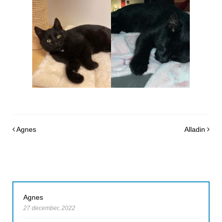
Post navigation
Agnes
Alladin
Agnes
27 december, 2022