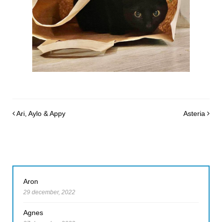
Post navigation
Ari, Aylo & Appy
Asteria
Aron
29 december, 2022
Agnes