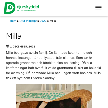
Skip
to
main
content
Hem
»
Djur vi hjälpt
»
2022
»
Milla
Milla
1 DECEMBER, 2022
Milla övergavs av sin familj. De lämnade kvar henne och
hennes kattunge när de flyttade ifrån sitt hus. Som tur är
agerade grannarna och försökte hitta en lösning. Då alla
kattföreningar haft överfullt valde grannarna till sist att boka tid
för avlivning. Då hamnade Milla och ungen Aron hos oss. Milla
fick ett nytt hem i Södra Sandby.