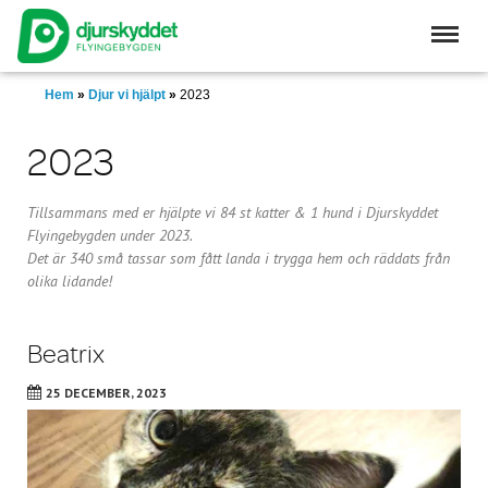
Skip
to
main
content
Hem
»
Djur vi hjälpt
»
2023
2023
Tillsammans med er hjälpte vi 84 st katter & 1 hund i Djurskyddet
Flyingebygden under 2023.
Det är 340 små tassar som fått landa i trygga hem och räddats från
olika lidande!
Beatrix
25 DECEMBER, 2023