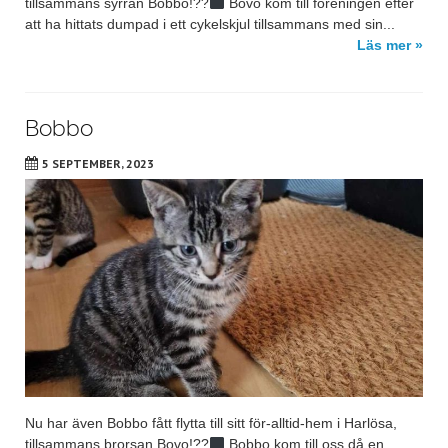
tillsammans syrran Bobbo!??‍
Bovo kom till föreningen efter
att ha hittats dumpad i ett cykelskjul tillsammans med sin...
Läs mer »
Bobbo
5 SEPTEMBER, 2023
Nu har även Bobbo fått flytta till sitt för-alltid-hem i Harlösa,
tillsammans brorsan Bovo!??‍
Bobbo kom till oss då en