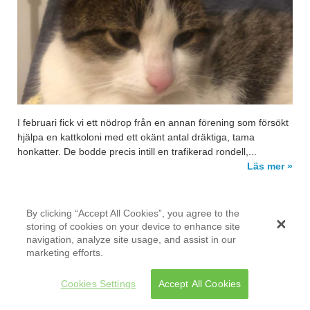
I februari fick vi ett nödrop från en annan förening som försökt
hjälpa en kattkoloni med ett okänt antal dräktiga, tama
honkatter. De bodde precis intill en trafikerad rondell,...
Läs mer »
By clicking “Accept All Cookies”, you agree to the
Bosse
storing of cookies on your device to enhance site
navigation, analyze site usage, and assist in our
13 MARS, 2023
marketing efforts.
Cookies Settings
Accept All Cookies