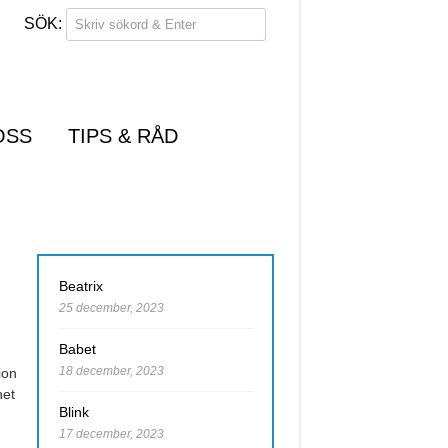
OSS
TIPS & RÅD
Beatrix
25 december, 2023
Babet
18 december, 2023
ion
het
Blink
17 december, 2023