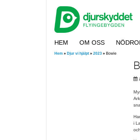
Skip
to
main
content
Skip to content
HEM
OM OSS
NÖDRO
Hem
»
Djur vi hjälpt
»
2023
»
Bowie
B
Mys
Ark
sn
Han
i L
och