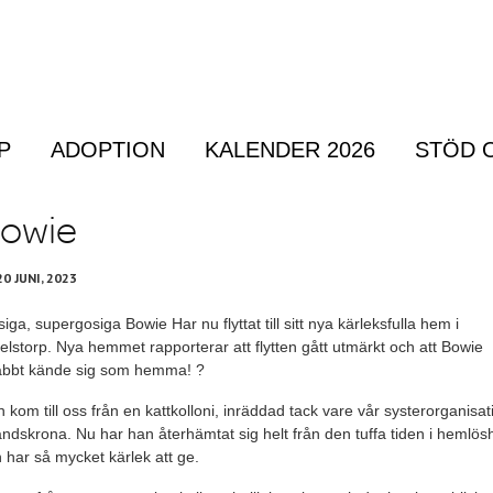
P
ADOPTION
KALENDER 2026
STÖD 
Menu
owie
20 JUNI, 2023
iga, supergosiga Bowie Har nu flyttat till sitt nya kärleksfulla hem i
elstorp. Nya hemmet rapporterar att flytten gått utmärkt och att Bowie
abbt kände sig som hemma! ?
 kom till oss från en kattkolloni, inräddad tack vare vår systerorganisat
andskrona. Nu har han återhämtat sig helt från den tuffa tiden i hemlös
 har så mycket kärlek att ge.