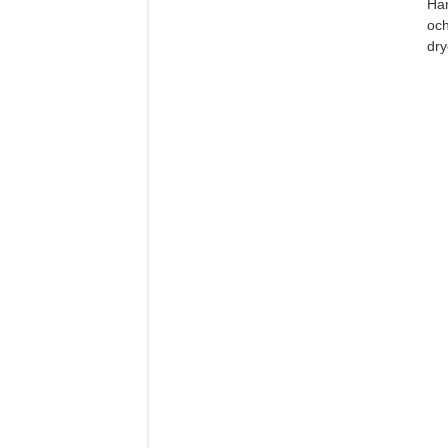
Han
och
dry