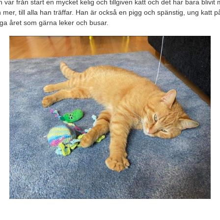
 var från start en mycket kelig och tillgiven katt och det har bara blivit
 mer, till alla han träffar. Han är också en pigg och spänstig, ung katt p
ga året som gärna leker och busar.