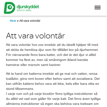
Skip
to
main
content
Hem
»
Att vara volontär
Att vara volontär
Att vara volontär hos oss innebär att du ideellt hjälper till med
att sköta de hemlösa djur som för tillfället bor på djurhemmet.
För närvarande finns bara katter, och det är det djur vi alltid
kommer ha flest av, men så småningom ibland kanske
hamstrar eller marsvin samt kaniner.
Att ta hand om katterna innebär att ge mat och vatten, rensa
toalådor, göra rent boxen efter behov samt att socialisera. Det
kan utifrån kattens behov vara att leka, kela eller bara sitta en
stund tillsammans.
I varje rum och på varje boxdörr finns tydliga instruktioner så
du alltid vet vad som gäller för varje katt. Det finns även tydliga
allmänna instruktioner så ingen ska behöva vara tveksam om