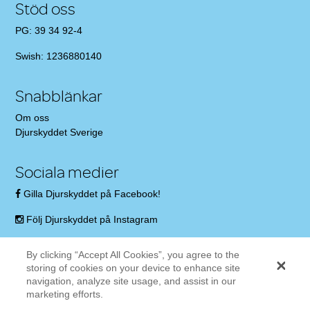
Stöd oss
PG: 39 34 92-4
Swish: 1236880140
Snabblänkar
Om oss
Djurskyddet Sverige
Sociala medier
Gilla Djurskyddet på Facebook!
Följ Djurskyddet på Instagram
By clicking “Accept All Cookies”, you agree to the
storing of cookies on your device to enhance site
navigation, analyze site usage, and assist in our
marketing efforts.