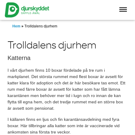
Skip
to
main
content
Hem
»
Trolldalens djurhem
Trolldalens djurhem
Katterna
I vårt djurhem finns 10 boxar fördelade på tre rum i
markplanet. Det största rummet med flest boxar är avsett för
katter klara för adoption och det är här besökare tas emot. Ett
rum med färre boxar är avsett för katter som har fått lämna
karantänen men behöver mer tid i lugn och ro innan de kan
flytta till egna hem, och det tredje rummet med en större box
är avsett som pensionat.
I källaren finns en ljus och fin karantänsavdelning med fyra
boxar. Här tillbringar alla katter som inte är vaccinerade vid
ankomsten sina första tre veckor.