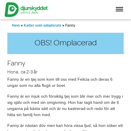
Skip
to
main
content
Hem
»
Katter som adopterats
»
Fanny
OBS! Omplacerad
Fanny
Hona, ca 2-3 år
Fanny är en tjej som kom till oss med Felicia och deras 6
ungar som nu alla flugit ur boet.
Fanny är en mjuk och försiktig tjej som blir mer och mer trygg i
sig själv och med sin omgivning. Hon har tagit hand om de 6
ungarna på bästa sätt och är nu kastrerad och redo för att
hitta sin familj hon med.
Fanny är nästan döv men kan höra vissa ljud, så hon söker ett