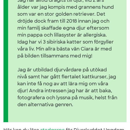
Jag har alltid dragits till djur, vid 2 års
ålder var jag kompis med grannens hund
som var en stor golden retriever. Det
dröjde dock fram till 2018 innan jag och
min familj skaffade egna djur eftersom
min pappa och lillasyster är allergiska.
Idag har vi 3 sibiriska katter som förgyller
våra liv. Min allra bästa vän Ciara är med
på bilden tillsammans med mig!
Jag är utbildad djurvårdare på utökad
nivå samt har gått flertalet kattkurser, jag
kan inte få nog av att lära mig om våra
djur! Andra intressen jag har är att baka,
fotografera och lyssna på musik, helst från
den alternativa genren.