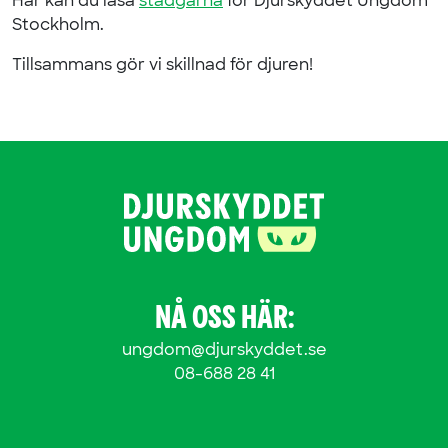
Här kan du läsa
stadgarna
för Djurskyddet Ungdom
Stockholm.
Tillsammans gör vi skillnad för djuren!
NÅ OSS HÄR:
ungdom@djurskyddet.se
08-688 28 41