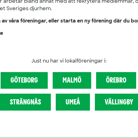
ar arbetar bland annat med att rekrytera medlemmar, 
ddet Sveriges djurhem.
n av våra föreningar, eller starta en ny förening där du b
e
Just nu har vi lokalföreningar i:
GÖTEBORG
MALMÖ
ÖREBRO
STRÄNGNÄS
UMEÅ
VÄLLINGBY