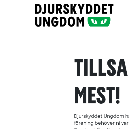
Skip to content
TILLS
MEST!
Djurskyddet Ungdom har l
förening behöver ni vara