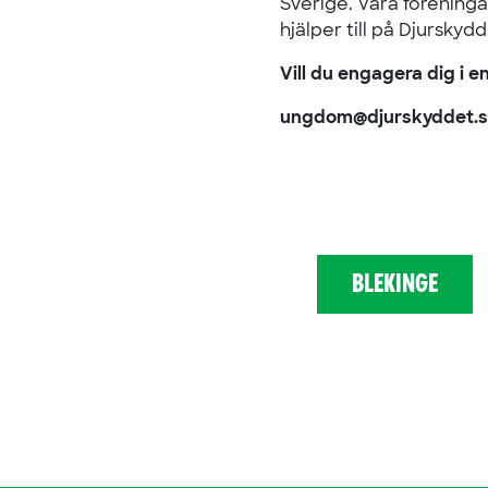
Sverige. Våra förening
hjälper till på Djursky
Vill du engagera dig i e
ungdom@djurskyddet.s
BLEKINGE