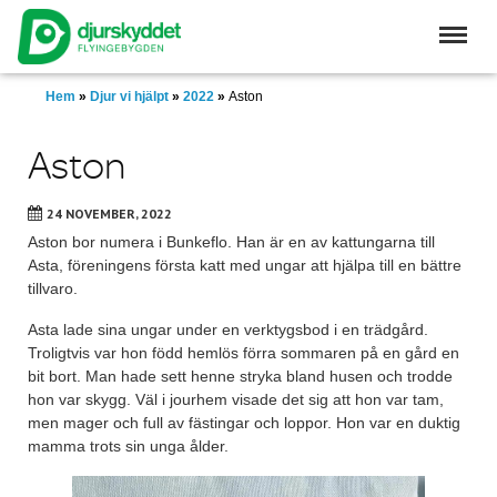
Skip
to
main
content
Hem
»
Djur vi hjälpt
»
2022
»
Aston
Aston
24 NOVEMBER, 2022
Aston bor numera i Bunkeflo. Han är en av kattungarna till
Asta, föreningens första katt med ungar att hjälpa till en bättre
tillvaro.
Asta lade sina ungar under en verktygsbod i en trädgård.
Troligtvis var hon född hemlös förra sommaren på en gård en
bit bort. Man hade sett henne stryka bland husen och trodde
hon var skygg. Väl i jourhem visade det sig att hon var tam,
men mager och full av fästingar och loppor. Hon var en duktig
mamma trots sin unga ålder.