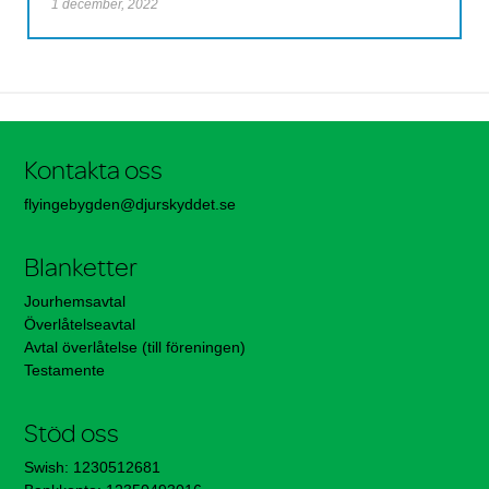
1 december, 2022
Kontakta oss
flyingebygden@djurskyddet.se
Blanketter
Jourhemsavtal
Överlåtelseavtal
Avtal överlåtelse (till föreningen)
Testamente
Stöd oss
Swish: 1230512681