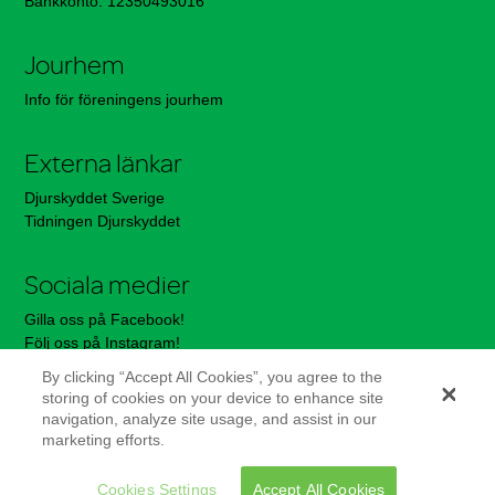
Bankkonto: 12350493016
Jourhem
Info för föreningens jourhem
Externa länkar
Djurskyddet Sverige
Tidningen Djurskyddet
Sociala medier
Gilla oss på Facebook!
Följ oss på Instagram!
By clicking “Accept All Cookies”, you agree to the
storing of cookies on your device to enhance site
—————————–
navigation, analyze site usage, and assist in our
marketing efforts.
Integritetspolicy
Org.nr: 802539-0355
Cookies Settings
Accept All Cookies