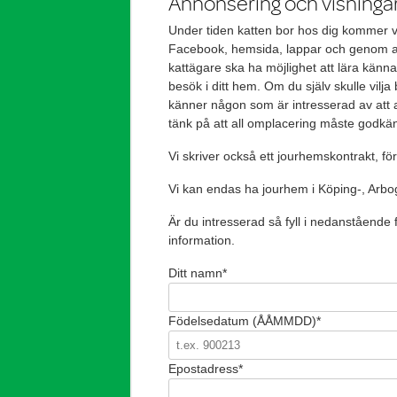
Annonsering och visninga
Under tiden katten bor hos dig kommer vi
Facebook, hemsida, lappar och genom an
kattägare ska ha möjlighet att lära känn
besök i ditt hem. Om du själv skulle vilja 
känner någon som är intresserad av att a
tänk på att all omplacering måste godkä
Vi skriver också ett jourhemskontrakt, fö
Vi kan endas ha jourhem i Köping-, Arb
Är du intresserad så fyll i nedanstående 
information.
Ditt namn*
Födelsedatum (ÅÅMMDD)*
Epostadress*