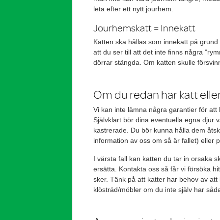
leta efter ett nytt jourhem.
Jourhemskatt = Innekatt
Katten ska hållas som innekatt på grund 
att du ser till att det inte finns några ”
dörrar stängda. Om katten skulle försvi
Om du redan har katt elle
Vi kan inte lämna några garantier för att
Självklart bör dina eventuella egna djur
kastrerade. Du bör kunna hålla dem åtskil
information av oss om så är fallet) eller
I värsta fall kan katten du tar in orsaka s
ersätta. Kontakta oss så får vi försöka hit
sker. Tänk på att katter har behov av at
klösträd/möbler om du inte själv har såd