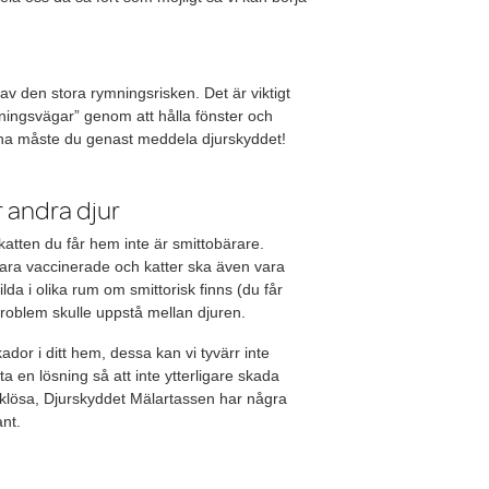
av den stora rymningsrisken. Det är viktigt
rymningsvägar” genom att hålla fönster och
nna måste du genast meddela djurskyddet!
r andra djur
 katten du får hem inte är smittobärare.
 vara vaccinerade och katter ska även vara
da i olika rum om smittorisk finns (du får
 problem skulle uppstå mellan djuren.
kador i ditt hem, dessa kan vi tyvärr inte
ta en lösning så att inte ytterligare skada
t klösa, Djurskyddet Mälartassen har några
ant.