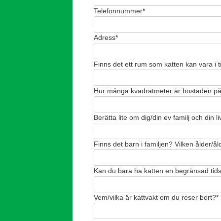
Telefonnummer*
Adress*
Finns det ett rum som katten kan vara i t
Hur många kvadratmeter är bostaden p
Berätta lite om dig/din ev familj och din li
Finns det barn i familjen? Vilken ålder/ål
Kan du bara ha katten en begränsad tidsp
Vem/vilka är kattvakt om du reser bort?*