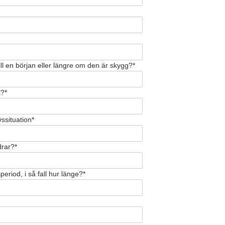
ill en början eller längre om den är skygg?*
å?*
vssituation*
drar?*
eriod, i så fall hur länge?*