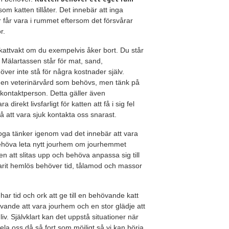
som katten tillåter. Det innebär att inga
får vara i rummet eftersom det försvårar
r.
kattvakt om du exempelvis åker bort. Du står
 Mälartassen står för mat, sand,
ver inte stå för några kostnader själv.
 den veterinärvård som behövs, men tänk på
 kontaktperson. Detta gäller även
irekt livsfarligt för katten att få i sig fel
 att vara sjuk kontakta oss snarast.
 noga tänker igenom vad det innebär att vara
behöva leta nytt jourhem om jourhemmet
tten att slitas upp och behöva anpassa sig till
 varit hemlös behöver tid, tålamod och massor
ar tid och ork att ge till en behövande katt
givande att vara jourhem och en stor glädje att
t liv. Självklart kan det uppstå situationer när
a oss då så fort som möjligt så vi kan börja