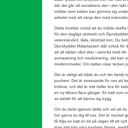
där det går att socialisera den i den takt 
möbler som katten kan gömma sig under 
arbetet med att vänja den med människo
Detta innebär också att du måste skaffa 
för den dagliga skötseln och Djurskyddet
veterinärvård, låda, klösträd mm. Du behö
Djurskyddet Mälartassen står också för
att all sådan vård sker i samråd med din
avmaskning och medicinering, det kan vara d
medicin/medel. Om katten visar tecken på
Det är viktigt att både du och din familj
jourhem. Det är stressande för oss att 
tröttnar, och det är inte heller bra för ka
en ny tillvaro flera gånger. En katt som
av kärlek för att känna sig trygg.
Om du tänkt igenom detta och vet att du h
hör gärna av dig till oss. Det är mycket 
få följa en katt en bit på vägen till ett nyt
man inte kan vara jourhem längre, meddel