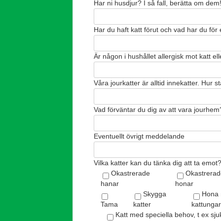
Har ni husdjur? I så fall, berätta om dem!
Har du haft katt förut och vad har du för
Är någon i hushållet allergisk mot katt ell
Våra jourkatter är alltid innekatter. Hur stä
Vad förväntar du dig av att vara jourhem
Eventuellt övrigt meddelande
Vilka katter kan du tänka dig att ta emot? 
Okastrerade
Okastrerad
hanar
honar
Skygga
Hona
Tama
katter
kattungar
Katt med speciella behov, t ex sj