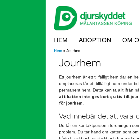
Skip
to
main
content
Skip to content
HEM
ADOPTION
OM O
Hem
»
Jourhem
Jourhem
Ett jourhem är ett tillfälligt hem där en 
omplaceras får ett tillfälligt hem under tid
permanent hem. Detta kan ta allt ifrån n
att katten inte ges bort gratis till j
för jourhem.
Vad innebär det att vara 
Du får en kontaktperson i föreningen som d
problem. Du tar hand om katten som om de
både fysiskt och psykiskt och har vad d