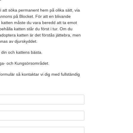
r
 att söka permanent hem på olika sätt, via
nons på Blocket. För att en blivande
a katten måste du vara beredd att ta emot
behålla katten står du först i tur. Om du
doptera katten är det förstås jättebra, men
nnas av djurskyddet.
r din och kattens bästa.
oga- och Kungsörsområdet.
formulär så kontaktar vi dig med fullständig