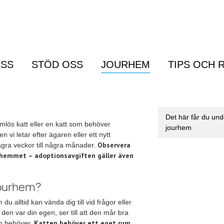
SS
STÖD OSS
JOURHEM
TIPS OCH 
Menu
Det här får du und
hemlös katt eller en katt som behöver
jourhem
en vi letar efter ägaren eller ett nytt
Observera
ågra veckor till några månader.
ourhemmet – adoptionsavgiften gäller även
jourhem?
u alltid kan vända dig till vid frågor eller
n var din egen, ser till att den mår bra
Katten behöver ett eget rum
en behöver.