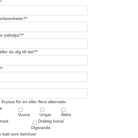
*
 erfarenheter?*
er pälsdjur?*
ller du dig till det?*
?*
Kryssa för en eller flera alternativ
e
Vuxna
Ungar
Äldre
 med
Dräktig hona/
Digivande
uk katt som behöver