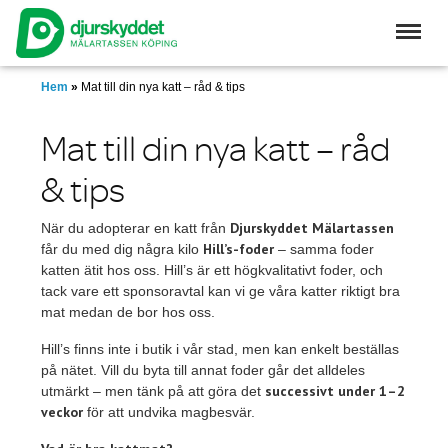
Skip
to
main
content
Hem
»
Mat till din nya katt – råd & tips
Mat till din nya katt – råd
& tips
Djurskyddet Mälartassen
När du adopterar en katt från
Hill’s-foder
får du med dig några kilo
– samma foder
katten ätit hos oss. Hill’s är ett högkvalitativt foder, och
tack vare ett sponsoravtal kan vi ge våra katter riktigt bra
mat medan de bor hos oss.
Hill’s finns inte i butik i vår stad, men kan enkelt beställas
på nätet. Vill du byta till annat foder går det alldeles
successivt under 1–2
utmärkt – men tänk på att göra det
veckor
för att undvika magbesvär.