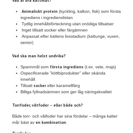
Vad är bra kattmat?
Animaliskt protein
(kyckling, kalkon, fisk) som första
ingrediens i ingredienslistan
Tydlig innehållsförteckning utan onödiga tillsatser
Inget tillsatt socker eller färgämnen
Anpassat efter kattens livsstadium (kattunge, vuxen,
senior)
Vad ska man helst undvika?
första ingrediens
Spannmål som
(t.ex. vete, majs)
Ospecificerade ”köttbiprodukter” eller okända
innehåll
socker
Tillsatt
eller karamellfärg
Billiga fyllnadsämnen som ger låg näringskvalitet
Torrfoder, våtfoder – eller både och?
Både torr- och våtfoder har sina fördelar – många katter
en kombination
mår bäst av
: