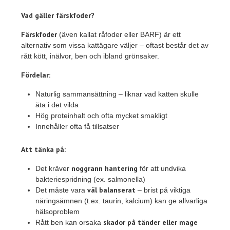
Vad gäller färskfoder?
Färskfoder
(även kallat råfoder eller BARF) är ett
alternativ som vissa kattägare väljer – oftast består det av
rått kött, inälvor, ben och ibland grönsaker.
Fördelar:
Naturlig sammansättning – liknar vad katten skulle
äta i det vilda
Hög proteinhalt och ofta mycket smakligt
Innehåller ofta få tillsatser
Att tänka på:
noggrann hantering
Det kräver
för att undvika
bakteriespridning (ex. salmonella)
väl balanserat
Det måste vara
– brist på viktiga
näringsämnen (t.ex. taurin, kalcium) kan ge allvarliga
hälsoproblem
skador på tänder eller mage
Rått ben kan orsaka