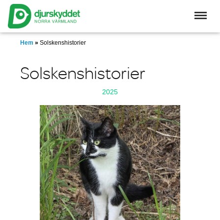
Skip
to
main
content
Hem
»
Solskenshistorier
Solskenshistorier
2025