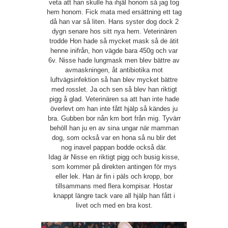
veta att han skulle ha ihjäl honom så jag tog
hem honom. Fick mata med ersättning ett tag
då han var så liten. Hans syster dog dock 2
dygn senare hos sitt nya hem. Veterinären
trodde Hon hade så mycket mask så de ätit
henne inifrån, hon vägde bara 450g och var
6v. Nisse hade lungmask men blev bättre av
avmaskningen, åt antibiotika mot
luftvägsinfektion så han blev mycket bättre
med rosslet. Ja och sen så blev han riktigt
pigg å glad. Veterinären sa att han inte hade
överlevt om han inte fått hjälp så kändes ju
bra. Gubben bor nån km bort från mig. Tyvärr
behöll han ju en av sina ungar när mamman
dog, som också var en hona så nu blir det
nog inavel pappan bodde också där.
Idag är Nisse en riktigt pigg och busig kisse,
som kommer på direkten antingen för mys
eller lek. Han är fin i päls och kropp, bor
tillsammans med flera kompisar. Hostar
knappt längre tack vare all hjälp han fått i
livet och med en bra kost.