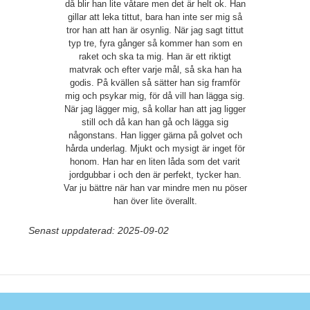
då blir han lite våtare men det är helt ok. Han
gillar att leka tittut, bara han inte ser mig så
tror han att han är osynlig. När jag sagt tittut
typ tre, fyra gånger så kommer han som en
raket och ska ta mig. Han är ett riktigt
matvrak och efter varje mål, så ska han ha
godis. På kvällen så sätter han sig framför
mig och psykar mig, för då vill han lägga sig.
När jag lägger mig, så kollar han att jag ligger
still och då kan han gå och lägga sig
någonstans. Han ligger gärna på golvet och
hårda underlag. Mjukt och mysigt är inget för
honom. Han har en liten låda som det varit
jordgubbar i och den är perfekt, tycker han.
Var ju bättre när han var mindre men nu pöser
han över lite överallt.
Senast uppdaterad: 2025-09-02