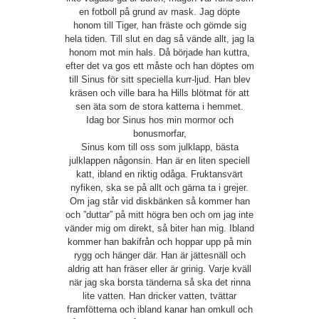
en fotboll på grund av mask. Jag döpte
honom till Tiger, han fräste och gömde sig
hela tiden. Till slut en dag så vände allt, jag la
honom mot min hals. Då började han kuttra,
efter det va gos ett måste och han döptes om
till Sinus för sitt speciella kurr-ljud. Han blev
kräsen och ville bara ha Hills blötmat för att
sen äta som de stora katterna i hemmet.
Idag bor Sinus hos min mormor och
bonusmorfar,
Sinus kom till oss som julklapp, bästa
julklappen någonsin. Han är en liten speciell
katt, ibland en riktig odåga. Fruktansvärt
nyfiken, ska se på allt och gärna ta i grejer.
Om jag står vid diskbänken så kommer han
och ”duttar” på mitt högra ben och om jag inte
vänder mig om direkt, så biter han mig. Ibland
kommer han bakifrån och hoppar upp på min
rygg och hänger där. Han är jättesnäll och
aldrig att han fräser eller är grinig. Varje kväll
när jag ska borsta tänderna så ska det rinna
lite vatten. Han dricker vatten, tvättar
framfötterna och ibland kanar han omkull och