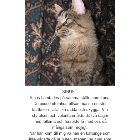
SINUS –
Sinus hämtades på samma ställe som Luna.
De bodde utomhus tillsammans i en stor
kattkoloni, alla lika rädda och skygga. Vi i
styrelsen och volontärer åkte dit två dagar
med fällorna och försökte få med oss så
många som möjligt.
När han kom till mig va han en kattunge som
inte vågade gå ur buren, magen var rund som