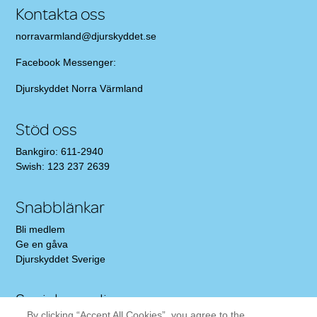
Kontakta oss
norravarmland@djurskyddet.se
Facebook Messenger:
Djurskyddet Norra Värmland
Stöd oss
Bankgiro: 611-2940
Swish: 123 237 2639
Snabblänkar
Bli medlem
Ge en gåva
Djurskyddet Sverige
Sociala medier
By clicking “Accept All Cookies”, you agree to the