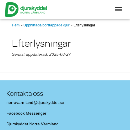
Skip
to
main
content
Hem
»
Upphittade/borttappade djur
»
Efterlysningar
Efterlysningar
Senast uppdaterad: 2025-08-27
Kontakta oss
norravarmland@djurskyddet.se
Facebook Messenger:
Djurskyddet Norra Värmland