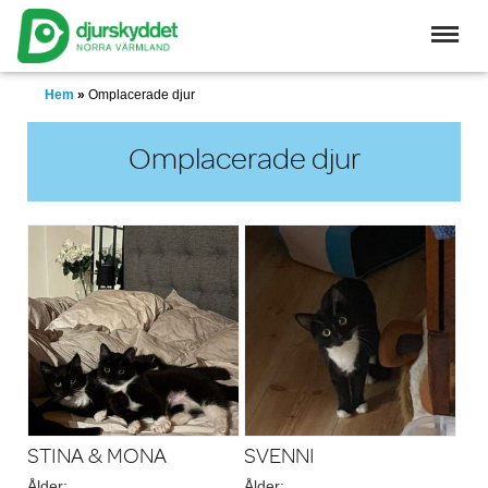
Skip
to
main
content
Hem
»
Omplacerade djur
Omplacerade djur
STINA & MONA
SVENNI
Ålder:
Ålder: