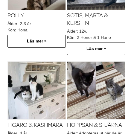
POLLY
SOTIS, MÄRTA &
KERSTIN
Ålder:
2-3 år
Kön:
Hona
Ålder:
12v.
Kön:
2 Honor & 1 Hane
Läs mer »
Läs mer »
FIGARO & KASHMARA
HOPPSAN & STJÄRNA
Ålder:
4 år.
Ålder:
Adopteras ut när de är