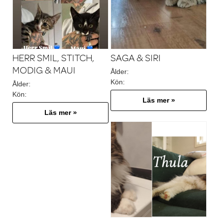
HERR SMIL, STITCH,
SAGA & SIRI
MODIG & MAUI
Ålder:
Kön:
Ålder:
Kön:
Läs mer »
Läs mer »