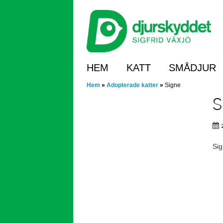
Skip
to
main
content
Skip to content
HEM
KATT
SMÅDJUR
Hem
»
Adopterade katter
»
Signe
S
Sig