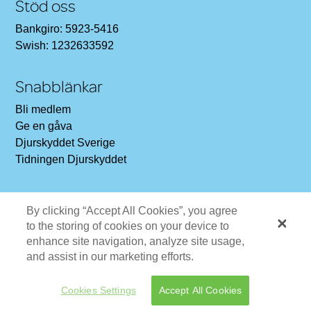
Stöd oss
Bankgiro: 5923-5416
Swish: 1232633592
Snabblänkar
Bli medlem
Ge en gåva
Djurskyddet Sverige
Tidningen Djurskyddet
Sociala medier
By clicking “Accept All Cookies”, you agree
Gilla oss på Facebook
to the storing of cookies on your device to
Följ oss på Instagram
enhance site navigation, analyze site usage,
and assist in our marketing efforts.
Cookies Settings
Accept All Cookies