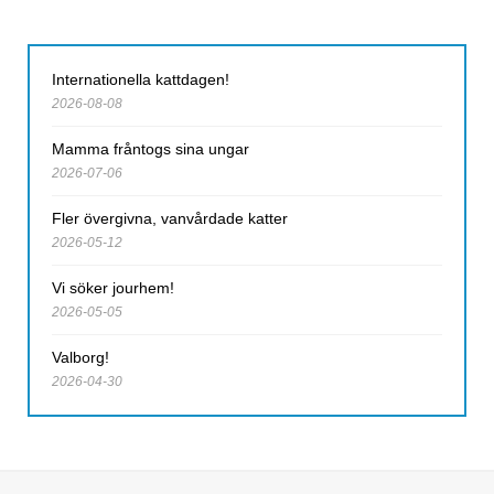
Internationella kattdagen!
2026-08-08
Mamma fråntogs sina ungar
2026-07-06
Fler övergivna, vanvårdade katter
2026-05-12
Vi söker jourhem!
2026-05-05
Valborg!
2026-04-30