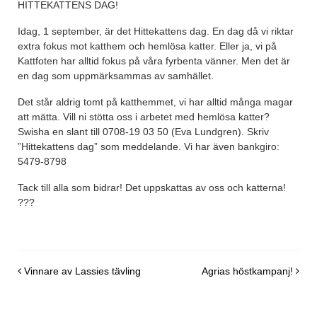
HITTEKATTENS DAG!
Idag, 1 september, är det Hittekattens dag. En dag då vi riktar
extra fokus mot katthem och hemlösa katter. Eller ja, vi på
Kattfoten har alltid fokus på våra fyrbenta vänner. Men det är
en dag som uppmärksammas av samhället.
Det står aldrig tomt på katthemmet, vi har alltid många magar
att mätta. Vill ni stötta oss i arbetet med hemlösa katter?
Swisha en slant till 0708-19 03 50 (Eva Lundgren). Skriv
”Hittekattens dag” som meddelande. Vi har även bankgiro:
5479-8798
Tack till alla som bidrar! Det uppskattas av oss och katterna!
???
Post navigation
Vinnare av Lassies tävling
Agrias höstkampanj!