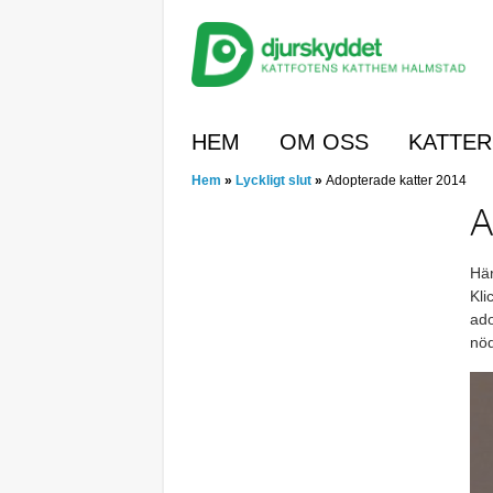
Skip
to
main
content
Skip to content
HEM
OM OSS
KATTE
Hem
»
Lyckligt slut
»
Adopterade katter 2014
A
Här
Kli
ado
nöd