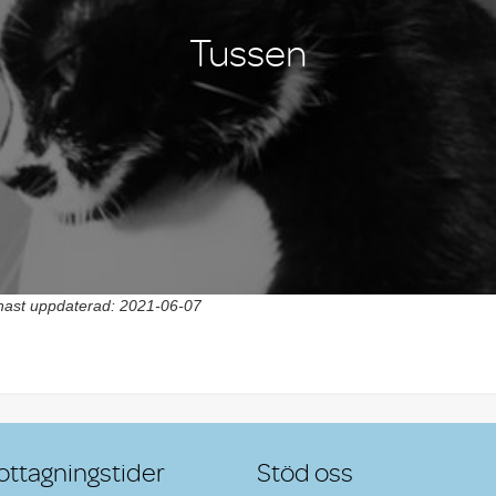
Tussen
ast uppdaterad: 2021-06-07
st navigation
ttagningstider
Stöd oss