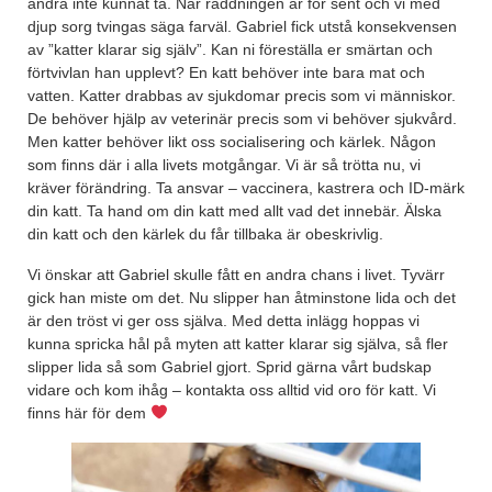
andra inte kunnat ta. När räddningen är för sent och vi med
djup sorg tvingas säga farväl. Gabriel fick utstå konsekvensen
av ”katter klarar sig själv”. Kan ni föreställa er smärtan och
förtvivlan han upplevt? En katt behöver inte bara mat och
vatten. Katter drabbas av sjukdomar precis som vi människor.
De behöver hjälp av veterinär precis som vi behöver sjukvård.
Men katter behöver likt oss socialisering och kärlek. Någon
som finns där i alla livets motgångar. Vi är så trötta nu, vi
kräver förändring. Ta ansvar – vaccinera, kastrera och ID-märk
din katt. Ta hand om din katt med allt vad det innebär. Älska
din katt och den kärlek du får tillbaka är obeskrivlig.
Vi önskar att Gabriel skulle fått en andra chans i livet. Tyvärr
gick han miste om det. Nu slipper han åtminstone lida och det
är den tröst vi ger oss själva. Med detta inlägg hoppas vi
kunna spricka hål på myten att katter klarar sig själva, så fler
slipper lida så som Gabriel gjort. Sprid gärna vårt budskap
vidare och kom ihåg – kontakta oss alltid vid oro för katt. Vi
finns här för dem