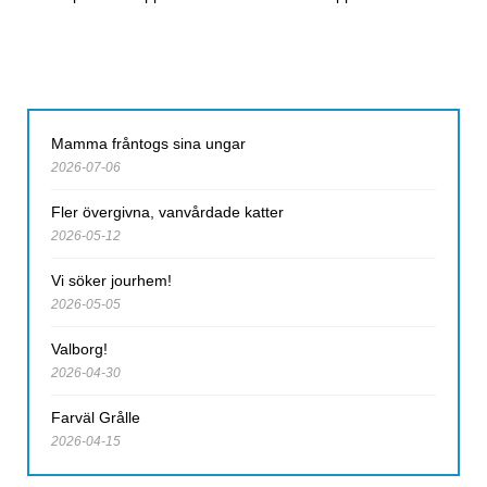
Post navigation
Mamma fråntogs sina ungar
2026-07-06
Fler övergivna, vanvårdade katter
2026-05-12
Vi söker jourhem!
2026-05-05
Valborg!
2026-04-30
Farväl Grålle
2026-04-15