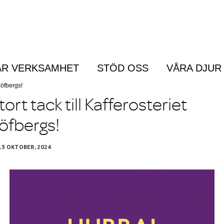
ÅR VERKSAMHET
STÖD OSS
VÅRA DJUR
Menu
 Löfbergs!
tort tack till Kafferosteriet
öfbergs!
13 OKTOBER, 2024