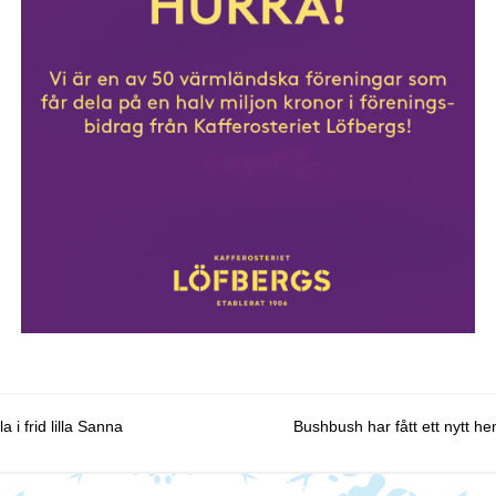
st navigation
la i frid lilla Sanna
Bushbush har fått ett nytt h