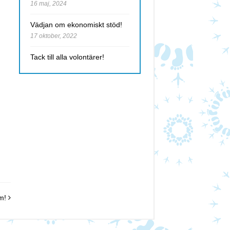
16 maj, 2024
Vädjan om ekonomiskt stöd!
17 oktober, 2022
Tack till alla volontärer!
em!