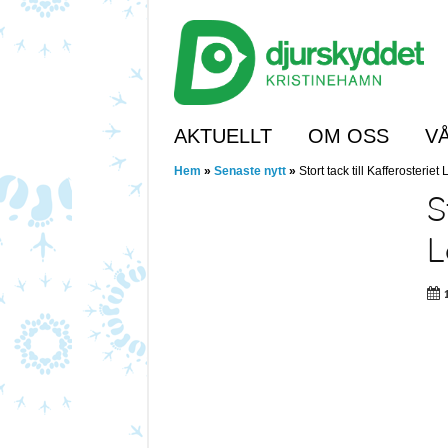
Skip
to
main
content
Skip to content
AKTUELLT
OM OSS
V
Hem
»
Senaste nytt
»
Stort tack till Kafferosteriet
S
L