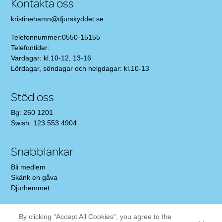
Kontakta oss
kristinehamn@djurskyddet.se
Telefonnummer:0550-15155
Telefontider:
Vardagar: kl.10-12, 13-16
Lördagar, söndagar och helgdagar: kl.10-13
Stöd oss
Bg: 260 1201
Swish: 123 553 4904
Snabblänkar
Bli medlem
Skänk en gåva
Djurhemmet
Sociala medier
By clicking “Accept All Cookies”, you agree to the