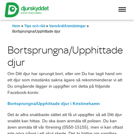
Skip
to
main
content
Hem
»
Tips och råd
»
Vanvård/Anmälningar
»
Bortsprungna/Upphittade djur
Bortsprungna/Upphittade
djur
Om Ditt djur har sprungit bort, eller om Du har tagit hand om
ett djur som misstänks sakna ägare så rekommenderar vi att
Du omgående lägger in uppgifter om detta på följande
Facebook-konto:
Bortsprungna/Upphittade djur i Kristinehamn
Det är allra snabbaste sättet att få ut uppgifter så att Ditt djur
snabbt kan hittas. Du ska även anmäla till polisen. Du kan
även anmäla till vår förening (0550-15155), men vi kan oftast
inte göra något i ett akut skede. Det är bättre om samtliga