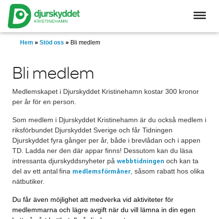
Skip
to
main
content
Hem
»
Stöd oss
»
Bli medlem
Bli medlem
Medlemskapet i Djurskyddet Kristinehamn kostar 300 kronor
per år för en person.
Som medlem i Djurskyddet Kristinehamn är du också medlem i
riksförbundet Djurskyddet Sverige och får Tidningen
Djurskyddet fyra gånger per år, både i brevlådan och i appen
TD. Ladda ner den där appar finns! Dessutom kan du läsa
webbtidningen
intressanta djurskyddsnyheter på
och kan ta
medlemsförmåner
del av ett antal fina
, såsom rabatt hos olika
nätbutiker.
Du får även möjlighet att medverka vid aktiviteter för
medlemmarna och lägre avgift när du vill lämna in din egen