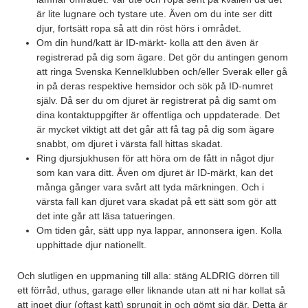
är lite lugnare och tystare ute. Även om du inte ser ditt
djur, fortsätt ropa så att din röst hörs i området.
Om din hund/katt är ID-märkt- kolla att den även är
registrerad på dig som ägare. Det gör du antingen genom
att ringa Svenska Kennelklubben och/eller Sverak eller gå
in på deras respektive hemsidor och sök på ID-numret
själv. Då ser du om djuret är registrerat på dig samt om
dina kontaktuppgifter är offentliga och uppdaterade. Det
är mycket viktigt att det går att få tag på dig som ägare
snabbt, om djuret i värsta fall hittas skadat.
Ring djursjukhusen för att höra om de fått in något djur
som kan vara ditt. Även om djuret är ID-märkt, kan det
många gånger vara svårt att tyda märkningen. Och i
värsta fall kan djuret vara skadat på ett sätt som gör att
det inte går att läsa tatueringen.
Om tiden går, sätt upp nya lappar, annonsera igen. Kolla
upphittade djur nationellt.
Och slutligen en uppmaning till alla: stäng ALDRIG dörren till
ett förråd, uthus, garage eller liknande utan att ni har kollat så
att inget djur (oftast katt) sprungit in och gömt sig där. Detta är