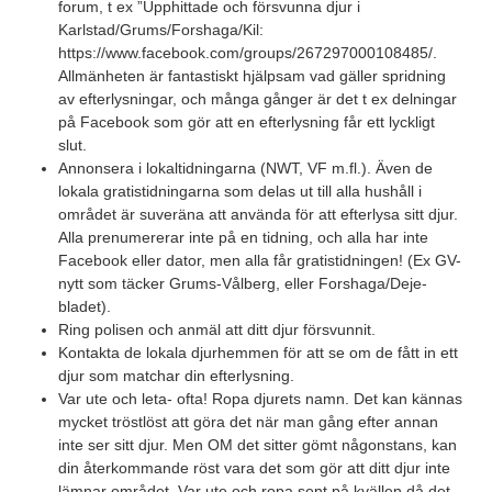
forum, t ex ”Upphittade och försvunna djur i
Karlstad/Grums/Forshaga/Kil:
https://www.facebook.com/groups/267297000108485/.
Allmänheten är fantastiskt hjälpsam vad gäller spridning
av efterlysningar, och många gånger är det t ex delningar
på Facebook som gör att en efterlysning får ett lyckligt
slut.
Annonsera i lokaltidningarna (NWT, VF m.fl.). Även de
lokala gratistidningarna som delas ut till alla hushåll i
området är suveräna att använda för att efterlysa sitt djur.
Alla prenumererar inte på en tidning, och alla har inte
Facebook eller dator, men alla får gratistidningen! (Ex GV-
nytt som täcker Grums-Vålberg, eller Forshaga/Deje-
bladet).
Ring polisen och anmäl att ditt djur försvunnit.
Kontakta de lokala djurhemmen för att se om de fått in ett
djur som matchar din efterlysning.
Var ute och leta- ofta! Ropa djurets namn. Det kan kännas
mycket tröstlöst att göra det när man gång efter annan
inte ser sitt djur. Men OM det sitter gömt någonstans, kan
din återkommande röst vara det som gör att ditt djur inte
lämnar området. Var ute och ropa sent på kvällen då det