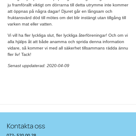
ju framförallt viktigt om dörrarna till detta utrymme inte kommer
att öppnas på några dagar! Djuret går en långsam och
fruktansvärd död till mötes om det blir instängt utan tillgång till
varken mat eller vatten.
Vi vill ha fler lyckliga slut, fler lyckliga återföreningar! Och om vi
alla hjälps åt att både anamma och sprida denna information
vidare, så kommer vi med all säkerhet tillsammans rädda ännu
fler liv! Tack!
Senast uppdaterad: 2020-04-09
Post navigation
Kontakta oss
072- 520 00 28