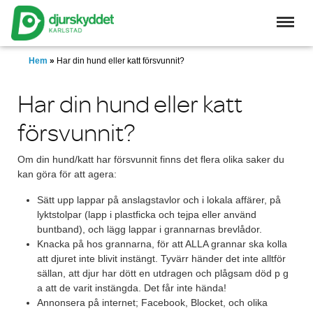
Skip
to
main
content
Hem
»
Har din hund eller katt försvunnit?
Har din hund eller katt
försvunnit?
Om din hund/katt har försvunnit finns det flera olika saker du
kan göra för att agera:
Sätt upp lappar på anslagstavlor och i lokala affärer, på
lyktstolpar (lapp i plastficka och tejpa eller använd
buntband), och lägg lappar i grannarnas brevlådor.
Knacka på hos grannarna, för att ALLA grannar ska kolla
att djuret inte blivit instängt. Tyvärr händer det inte alltför
sällan, att djur har dött en utdragen och plågsam död p g
a att de varit instängda. Det får inte hända!
Annonsera på internet; Facebook, Blocket, och olika