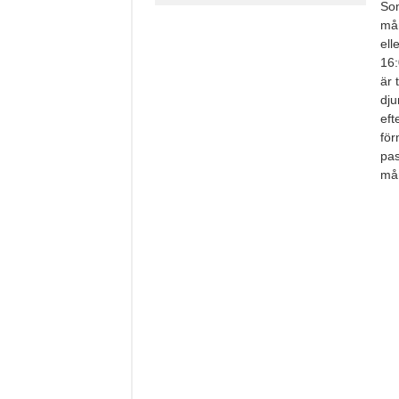
Som
mån
ell
16:
är 
dju
eft
för
pas
mån