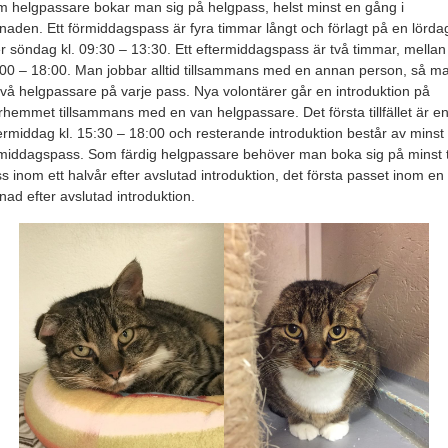
 helgpassare bokar man sig på helgpass, helst minst en gång i
aden. Ett förmiddagspass är fyra timmar långt och förlagt på en lörda
er söndag kl. 09:30 – 13:30. Ett eftermiddagspass är två timmar, mellan 
00 – 18:00. Man jobbar alltid tillsammans med en annan person, så m
två helgpassare på varje pass. Nya volontärer går en introduktion på
rhemmet tillsammans med en van helgpassare. Det första tillfället är e
ermiddag kl. 15:30 – 18:00 och resterande introduktion består av minst 
middagspass. Som färdig helgpassare behöver man boka sig på minst 
s inom ett halvår efter avslutad introduktion, det första passet inom en
ad efter avslutad introduktion.