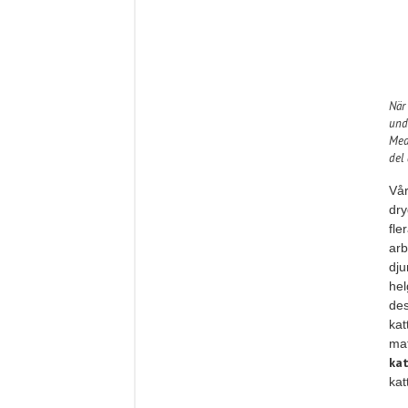
När
unde
Med
del 
Vår
dry
fle
arb
dju
hel
de
kat
ma
kat
kat