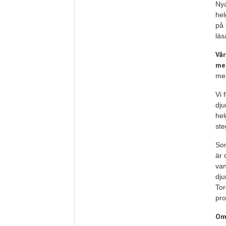
Nya
hel
på 
läs
Vår
med
mer
Vi 
dju
hel
ste
Som
är 
van
dju
Tor
pro
Om 