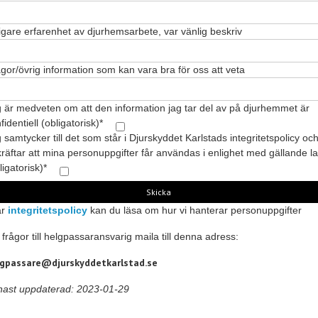
igare erfarenhet av djurhemsarbete, var vänlig beskriv
gor/övrig information som kan vara bra för oss att veta
 är medveten om att den information jag tar del av på djurhemmet är
fidentiell (obligatorisk)*
 samtycker till det som står i Djurskyddet Karlstads integritetspolicy oc
räftar att mina personuppgifter får användas i enlighet med gällande l
ligatorisk)*
år
integritetspolicy
kan du läsa om hur vi hanterar personuppgifter
 frågor till helgpassaransvarig maila till denna adress:
lgpassare@djurskyddetkarlstad.se
ast uppdaterad: 2023-01-29