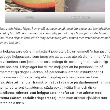
Norriz
Fröken Näpen
 Norriz och Fröken Näpen kom in till oss hade de gått med öronskabb och öroninfektion
r lång tid. Detta resulterade i att ena öronlappen vikt sig. I Norriz fall var det lindrigt.
an Fröken Näpens öron krävde lång behandling och i samråd med veterinär opererade
av ena örat bort.
a helgpassare gör ett fantastiskt jobb ute på djurhemmet! Vi har just n
gt tjugo helgpassare som turas om att ta pass ute på djurhemmet. Vi h
ra volontärer som jobbat hos oss i många år, och de gör ett ovärderligt
ete hos oss. I dagsläget har vi inte möjlighet att ha personal ute på
rhemmet sju dagar i veckan, så personalen lämnar instruktioner till
gpassarna inför varje helg eller helgdag och helgpassarna följer
Arbetet handlar främst om att städa ute på djurhemmet
ssa.
; att m
terna, göra rent kattlådorna, städa boxar, tvätta filtar och diska
Arbetet som helgpassare innefattar inte arbete med
tskålarna.
terna (såsom socialiseringsarbete)
, men man arbetar självklart runt
terna hela tiden.