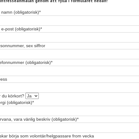
intresseanmälan genom att fylla i formuläret nedan!
t namn (obligatorisk)*
 e-post (obligatorisk)*
sonnummer, sex siffror
efonnummer (obligatorisk)*
ress
 du körkort?
ergi (obligatorisk)*
rvana, vara vänlig beskriv (obligatorisk)*
kar börja som volontär/helgpassare from vecka