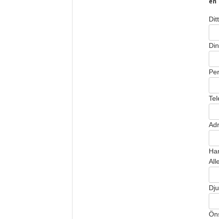
en 
Dit
Din
Per
Tel
Ad
Har
All
Dju
Öns