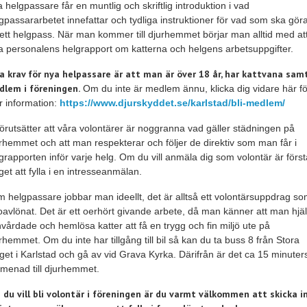
 helgpassare får en muntlig och skriftlig introduktion i vad
gpassararbetet innefattar och tydliga instruktioner för vad som ska gör
ett helgpass. När man kommer till djurhemmet börjar man alltid med at
a personalens helgrapport om katterna och helgens arbetsuppgifter.
a krav för nya helpassare är att man är över 18 år, har kattvana sam
lem i föreningen.
Om du inte är medlem ännu, klicka dig vidare här fö
 information:
https://www.djurskyddet.se/karlstad/bli-medlem/
förutsätter att våra volontärer är noggranna vad gäller städningen på
rhemmet och att man respekterar och följer de direktiv som man får i
grapporten inför varje helg. Om du vill anmäla dig som volontär är först
get att fylla i en intresseanmälan.
 helgpassare jobbar man ideellt, det är alltså ett volontärsuppdrag s
oavlönat. Det är ett oerhört givande arbete, då man känner att man hjä
vårdade och hemlösa katter att få en trygg och fin miljö ute på
rhemmet. Om du inte har tillgång till bil så kan du ta buss 8 från Stora
get i Karlstad och gå av vid Grava Kyrka. Därifrån är det ca 15 minuter
menad till djurhemmet.
du vill bli volontär i föreningen är du varmt välkommen att skicka i