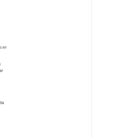
s en
u
ar
ata