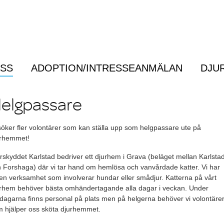
OSS
ADOPTION/INTRESSEANMÄLAN
DJU
Menu
elgpassare
söker fler volontärer som kan ställa upp som helgpassare ute på
urhemmet!
rskyddet Karlstad bedriver ett djurhem i Grava (beläget mellan Karlsta
 Forshaga) där vi tar hand om hemlösa och vanvårdade katter. Vi har
en verksamhet som involverar hundar eller smådjur. Katterna på vårt
rhem behöver bästa omhändertagande alla dagar i veckan. Under
dagarna finns personal på plats men på helgerna behöver vi volontäre
 hjälper oss sköta djurhemmet.