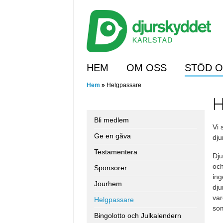
Skip
to
main
content
Skip to content
HEM
OM OSS
STÖD 
Hem
»
Helgpassare
H
Bli medlem
Vi 
Ge en gåva
dj
Testamentera
Dju
och
Sponsorer
ing
Jourhem
dju
var
Helgpassare
som
Bingolotto och Julkalendern