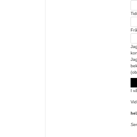
Tid
Frå
Jag
kon
Jag
bek
(ob
I v
Vid
he
Sen