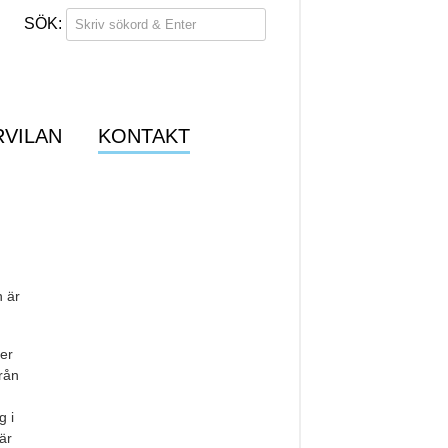
RVILAN
KONTAKT
n är
er
från
g i
är