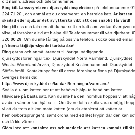
ditt namn, adress och telefonnummer.
Ring till Länsstyrelsens djurskyddsinspektörer
på telefonnummer 01
Är katten
224 71 20 , och anmäl att du observerat en herrelös katt.
skadad eller sjuk, är det av yttersta vikt att den snabbt får vård!
Ring till oss och tala om att du har sett en katt som verkar övergiven e
0
vilse, vi försöker alltid att hjälpa till! Telefonnummer till vårt djurhem:
520 00 28
. Om du inte får tag på oss via telefon, skicka oss ett email
kontakt@djurskyddetkarlstad.se
på
!
Ring gärna och anmäl ärendet till övriga, närliggande
djurskyddsföreningar t.ex. Djurskyddet Norra Värmland, Djurskyddet
Westra Wermland Arvika, Djurskyddet Kristinehamn och Djurskyddet
Säffle-Åmål. Kontaktuppgifter till dessa föreningar finns på Djurskydde
Sveriges hemsida:
https://www.djurskyddet.se/kontakt/foreningar/varmland/
Snälla du- om katten ser ut att behöva hjälp- ta hand om katten
tillsvidare på bästa sätt. Kan du inte ha den inomhus hoppas vi att n
av dina vänner kan hjälpa till. Om även detta skulle vara omöjligt hop
vi att du trots allt kan mata katten (om du etablerat att katten är
hemlös/bortsprungen), samt ordna med ett litet krypin där den kan so
och få lite värme.
Glöm inte att kontakta oss och meddela att katten kommit tillrät