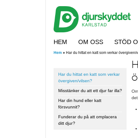
Skip
to
main
content
Skip to content
HEM
OM OSS
STÖD 
Hem
»
Har du hittat en katt som verkar övergiven/
H
ö
Har du hittat en katt som verkar
övergiven/vilsen?
Misstänker du att ett djur far illa?
Om 
det
Har din hund eller katt
försvunnit?
Funderar du på att omplacera
ditt djur?