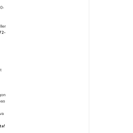
0-
ller
72-
t
ågon
pas
va
ta!