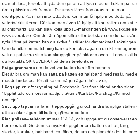
svår att läsa, försök att tyda den genom att lysa med en ficklampa frå
örats pälssida och framåt. ID-numret läses från örats rot ut mot
örontippen. Kan man inte tyda den, kan man få hjälp med detta på
veterinärklinikerna. Där kan man även få hjälp att kontrollera om katt
är chipmärkt. Du kan själv kolla upp ID-märkningen på www.skk.se ell
www.sverak.se. Om det är någon siffra eller bokstav som du har svårt 
tyda i örat på katten kan du skriva * istället för det tecknet i sökningen
Om du hittar en matchning kan du kontakta ägaren direkt, om ägaren
valt att publicera sina kontaktuppgifter på sidorna ovan – i annat fall 
du kontakta SKK/SVERAK på deras telefontider.
Fråga grannarna
om de vet var katten kan höra hemma.
Det är bra om man kan sätta på katten ett halsband med resår, med 
meddelandedosa för att se om någon ägare hör av sig.
Lägg upp en efterlysning
på Facebook. Det finns bland andra sidan
”Upphittade och försvunna djur; Grums/Karlstad/Forshaga/Kil med
omnejd”
Sätt upp lappar
i affärer, trappuppgångar och andra lämpliga ställen
att du söker ägare till katten, gärna med foto.
Ring polisen
– telefonnummer 114 14, och uppge att du observerat en
herrelös katt. Ge dem så mycket uppgifter om katten du har; färg,
skador, karaktär, halsband, ca. ålder, datum och plats där den hittade