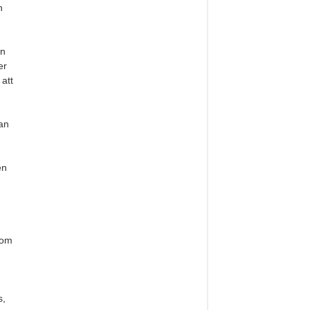
n
en
er
att
.
kan
en
 om
s,