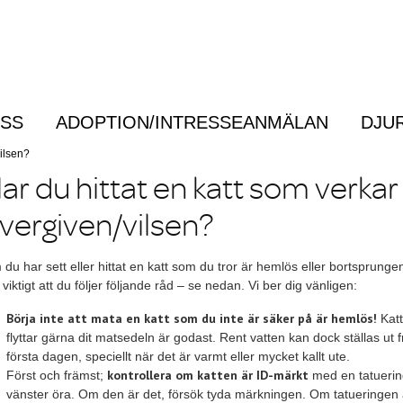
OSS
ADOPTION/INTRESSEANMÄLAN
DJU
Menu
vilsen?
ar du hittat en katt som verkar
vergiven/vilsen?
du har sett eller hittat en katt som du tror är hemlös eller bortsprunge
 viktigt att du följer följande råd – se nedan. Vi ber dig vänligen:
Börja inte att mata en katt som du inte är säker på är hemlös!
Katt
flyttar gärna dit matsedeln är godast. Rent vatten kan dock ställas ut 
första dagen, speciellt när det är varmt eller mycket kallt ute.
kontrollera om katten är ID-märkt
Först och främst;
med en tatuerin
vänster öra. Om den är det, försök tyda märkningen. Om tatueringen 