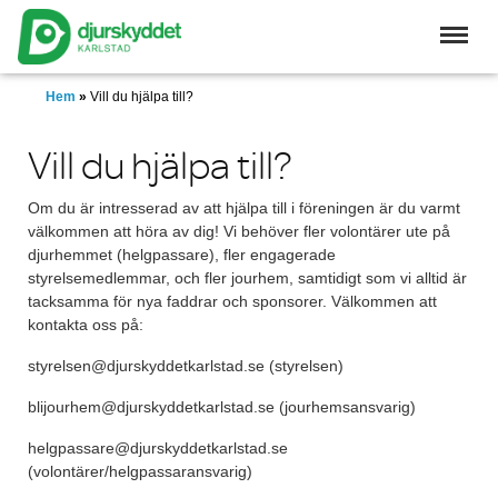
Skip
to
main
content
Hem
»
Vill du hjälpa till?
Vill du hjälpa till?
Om du är intresserad av att hjälpa till i föreningen är du varmt
välkommen att höra av dig! Vi behöver fler volontärer ute på
djurhemmet (helgpassare), fler engagerade
styrelsemedlemmar, och fler jourhem, samtidigt som vi alltid är
tacksamma för nya faddrar och sponsorer. Välkommen att
kontakta oss på:
styrelsen@djurskyddetkarlstad.se (styrelsen)
blijourhem@djurskyddetkarlstad.se (jourhemsansvarig)
helgpassare@djurskyddetkarlstad.se
(volontärer/helgpassaransvarig)