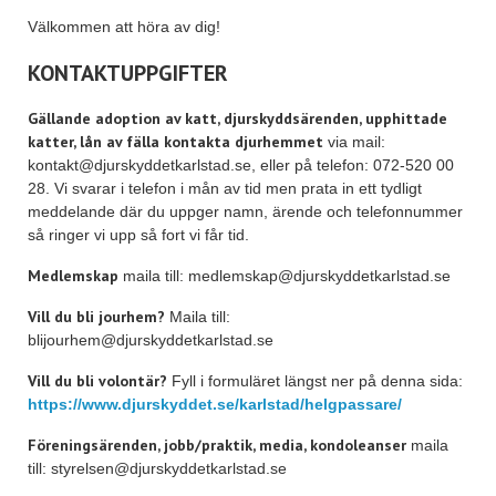
Välkommen att höra av dig!
KONTAKTUPPGIFTER
Gällande adoption av katt, djurskyddsärenden, upphittade
katter, lån av fälla
kontakta djurhemmet
via mail:
kontakt@djurskyddetkarlstad.se, eller på telefon: 072-520 00
28. Vi svarar i telefon i mån av tid men prata in ett tydligt
meddelande där du uppger namn, ärende och telefonnummer
så ringer vi upp så fort vi får tid.
Medlemskap
maila till: medlemskap@djurskyddetkarlstad.se
Vill du bli jourhem?
Maila till:
blijourhem@djurskyddetkarlstad.se
Vill du bli volontär?
Fyll i formuläret längst ner på denna sida:
https://www.djurskyddet.se/karlstad/helgpassare/
Föreningsärenden, jobb/praktik, media, kondoleanser
maila
till: styrelsen@djurskyddetkarlstad.se