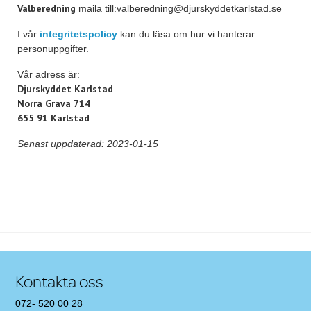
Valberedning
maila till:valberedning@djurskyddetkarlstad.se
I vår
integritetspolicy
kan du läsa om hur vi hanterar
personuppgifter.
Vår adress är:
Djurskyddet Karlstad
Norra Grava 714
655 91 Karlstad
Senast uppdaterad: 2023-01-15
Post navigation
Kontakta oss
072- 520 00 28