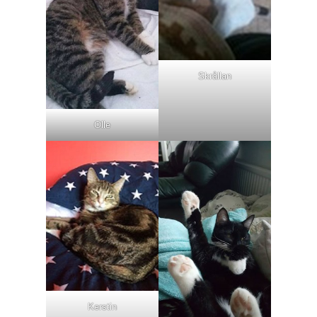
Skrållan
Olle
Kerstin