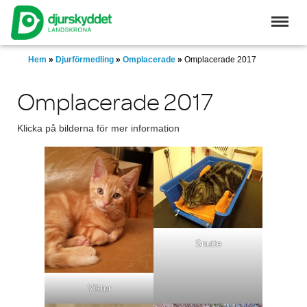
Skip
to
main
content
Hem
»
Djurförmedling
»
Omplacerade
»
Omplacerade 2017
Omplacerade 2017
Klicka på bilderna för mer information
Snutte
Viktor