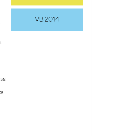
VB 2014
r
t
lats
ka