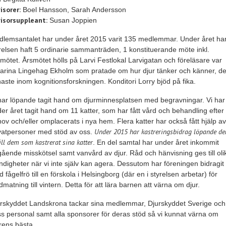
isorer:
Boel Hansson, Sarah Andersson
isorsuppleant:
Susan Joppien
lemsantalet har under året 2015 varit 135 medlemmar. Under året ha
relsen haft 5 ordinarie sammanträden, 1 konstituerande möte inkl.
mötet. Årsmötet hölls på Larvi Festlokal Larvigatan och föreläsare var
arina Lingehag Ekholm som pratade om hur djur tänker och känner, de
aste inom kognitionsforskningen. Konditori Lorry bjöd på fika.
har löpande tagit hand om djurminnesplatsen med begravningar. Vi har
er året tagit hand om 11 katter, som har fått vård och behandling efter
ov och/eller omplacerats i nya hem. Flera katter har också fått hjälp av
Under 2015 har kastreringsbidrag löpande de
vatpersoner med stöd av oss.
till dem som kastrerat sina katter
. En del samtal har under året inkommit
ående misskötsel samt vanvård av djur. Råd och hänvisning ges till oli
digheter när vi inte själv kan agera. Dessutom har föreningen bidragit
 fågelfrö till en förskola i Helsingborg (där en i styrelsen arbetar) för
dmatning till vintern. Detta för att lära barnen att värna om djur.
rskyddet Landskrona tackar sina medlemmar, Djurskyddet Sverige och
s personal samt alla sponsorer för deras stöd så vi kunnat värna om
rens bästa.