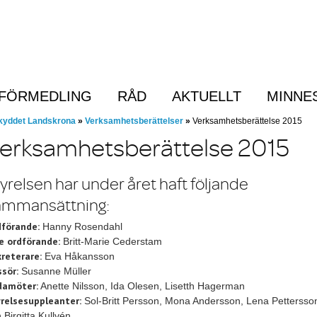
FÖRMEDLING
RÅD
AKTUELLT
MINNE
Menu
kyddet Landskrona
»
Verksamhetsberättelser
»
Verksamhetsberättelse 2015
erksamhetsberättelse 2015
yrelsen har under året haft följande
ammansättning:
förande:
Hanny Rosendahl
e ordförande:
Britt-Marie Cederstam
reterare:
Eva Håkansson
sör:
Susanne Müller
damöter:
Anette Nilsson, Ida Olesen, Lisetth Hagerman
relsesuppleanter:
Sol-Britt Persson, Mona Andersson, Lena Pettersso
 Birgitta Kullvén