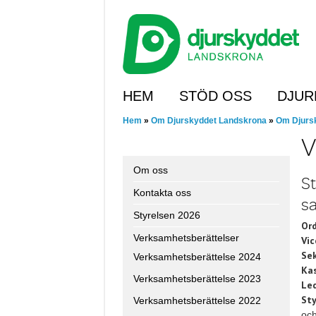
Skip
to
main
content
Skip to content
HEM
STÖD OSS
DJUR
Hem
»
Om Djurskyddet Landskrona
»
Om Djurs
V
Om oss
St
Kontakta oss
s
Styrelsen 2026
Ord
Verksamhetsberättelser
Vic
Sek
Verksamhetsberättelse 2024
Kas
Verksamhetsberättelse 2023
Le
Sty
Verksamhetsberättelse 2022
och