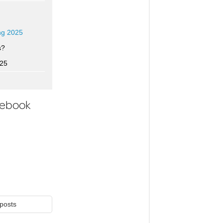
g 2025
s?
025
cebook
posts