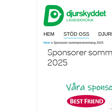
Skip
to
main
content
Skip to content
HEM
STÖD OSS
DJUR
Hem
»
Sponsorer sommarevenemang 2025
Sponsorer som
2025