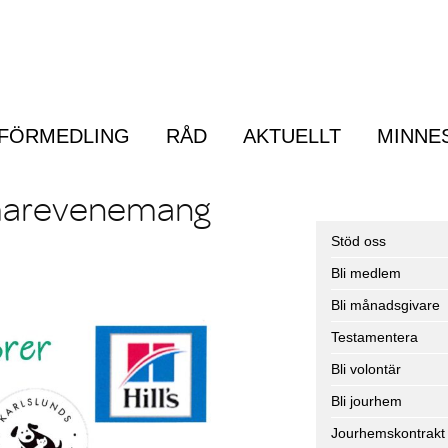
FÖRMEDLING
RÅD
AKTUELLT
MINNE
Menu
marevenemang
Stöd oss
Bli medlem
Bli månadsgivare
Testamentera
Bli volontär
Bli jourhem
Jourhemskontrakt