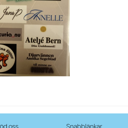
öd oss
Snabblänkar