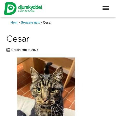
Skip
to
main
content
Hem
»
Senaste nytt
»
Cesar
Cesar
3 NOVEMBER, 2023