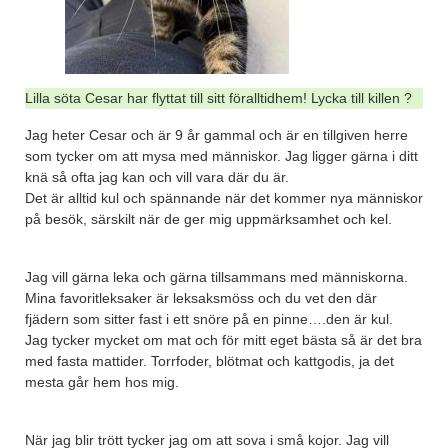
Lilla söta Cesar har flyttat till sitt föralltidhem! Lycka till killen ?
Jag heter Cesar och är 9 år gammal och är en tillgiven herre
som tycker om att mysa med människor. Jag ligger gärna i ditt
knä så ofta jag kan och vill vara där du är.
Det är alltid kul och spännande när det kommer nya människor
på besök, särskilt när de ger mig uppmärksamhet och kel.
Jag vill gärna leka och gärna tillsammans med människorna.
Mina favoritleksaker är leksaksmöss och du vet den där
fjädern som sitter fast i ett snöre på en pinne….den är kul.
Jag tycker mycket om mat och för mitt eget bästa så är det bra
med fasta mattider. Torrfoder, blötmat och kattgodis, ja det
mesta går hem hos mig.
När jag blir trött tycker jag om att sova i små kojor. Jag vill