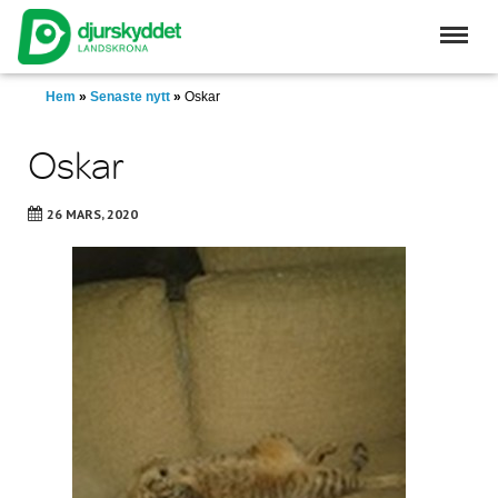
Skip
to
main
content
Hem
»
Senaste nytt
»
Oskar
Oskar
26 MARS, 2020