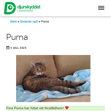
Skip
to
main
content
Hem
»
Senaste nytt
»
Puma
Puma
5 JULI, 2023
Fina Puma har hittat sitt föralltidhem!