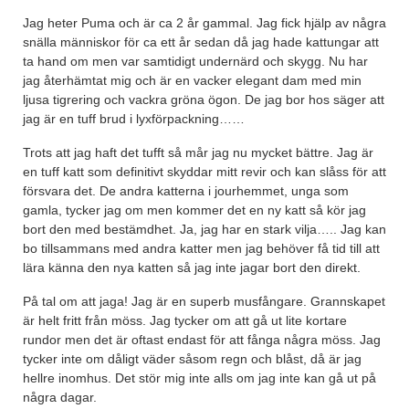
Jag heter Puma och är ca 2 år gammal. Jag fick hjälp av några
snälla människor för ca ett år sedan då jag hade kattungar att
ta hand om men var samtidigt undernärd och skygg. Nu har
jag återhämtat mig och är en vacker elegant dam med min
ljusa tigrering och vackra gröna ögon. De jag bor hos säger att
jag är en tuff brud i lyxförpackning……
Trots att jag haft det tufft så mår jag nu mycket bättre. Jag är
en tuff katt som definitivt skyddar mitt revir och kan slåss för att
försvara det. De andra katterna i jourhemmet, unga som
gamla, tycker jag om men kommer det en ny katt så kör jag
bort den med bestämdhet. Ja, jag har en stark vilja….. Jag kan
bo tillsammans med andra katter men jag behöver få tid till att
lära känna den nya katten så jag inte jagar bort den direkt.
På tal om att jaga! Jag är en superb musfångare. Grannskapet
är helt fritt från möss. Jag tycker om att gå ut lite kortare
rundor men det är oftast endast för att fånga några möss. Jag
tycker inte om dåligt väder såsom regn och blåst, då är jag
hellre inomhus. Det stör mig inte alls om jag inte kan gå ut på
några dagar.