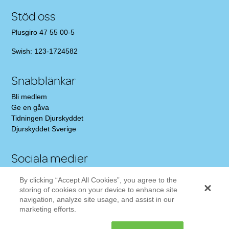
Stöd oss
Plusgiro 47 55 00-5
Swish: 123-1724582
Snabblänkar
Bli medlem
Ge en gåva
Tidningen Djurskyddet
Djurskyddet Sverige
Sociala medier
Gilla oss på Facebook!
By clicking “Accept All Cookies”, you agree to the
Följ oss på Twitter
storing of cookies on your device to enhance site
Följ oss på Instagram
navigation, analyze site usage, and assist in our
marketing efforts.