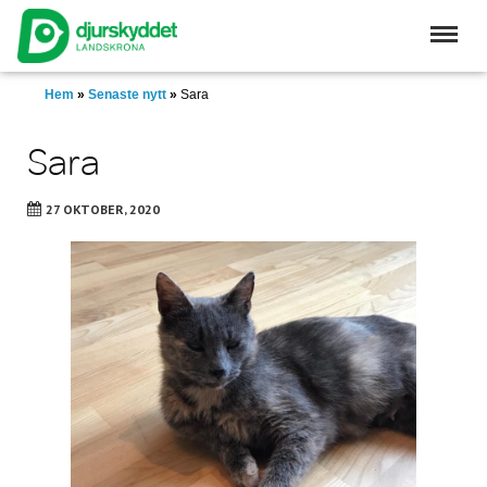
Skip
to
main
content
Hem
»
Senaste nytt
»
Sara
Sara
27 OKTOBER, 2020