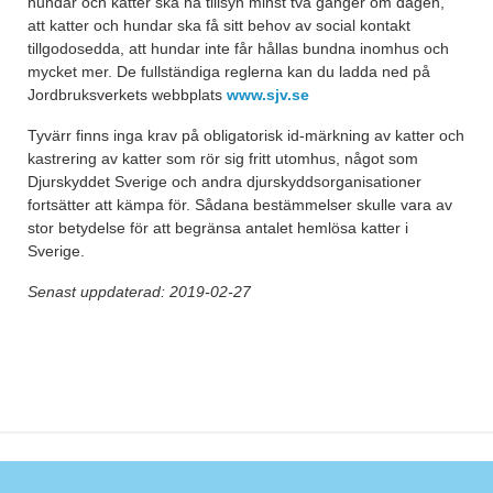
hundar och katter ska ha tillsyn minst två gånger om dagen,
att katter och hundar ska få sitt behov av social kontakt
tillgodosedda, att hundar inte får hållas bundna inomhus och
mycket mer. De fullständiga reglerna kan du ladda ned på
Jordbruksverkets webbplats
www.sjv.se
Tyvärr finns inga krav på obligatorisk id-märkning av katter och
kastrering av katter som rör sig fritt utomhus, något som
Djurskyddet Sverige och andra djurskyddsorganisationer
fortsätter att kämpa för. Sådana bestämmelser skulle vara av
stor betydelse för att begränsa antalet hemlösa katter i
Sverige.
Senast uppdaterad: 2019-02-27
Post navigation