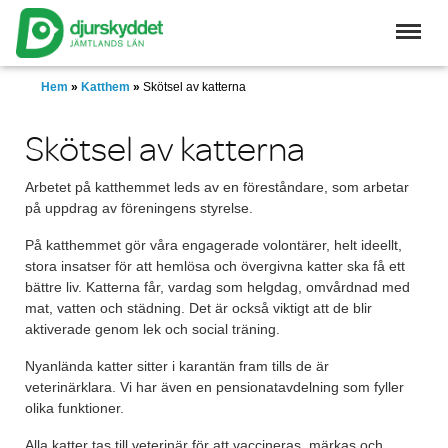
Skip
to
main
content
Hem
»
Katthem
»
Skötsel av katterna
Skötsel av katterna
Arbetet på katthemmet leds av en föreståndare, som arbetar
på uppdrag av föreningens styrelse.
På katthemmet gör våra engagerade volontärer, helt ideellt,
stora insatser för att hemlösa och övergivna katter ska få ett
bättre liv. Katterna får, vardag som helgdag, omvårdnad med
mat, vatten och städning. Det är också viktigt att de blir
aktiverade genom lek och social träning.
Nyanlända katter sitter i karantän fram tills de är
veterinärklara. Vi har även en pensionatavdelning som fyller
olika funktioner.
Alla katter tas till veterinär för att vaccineras, märkas och