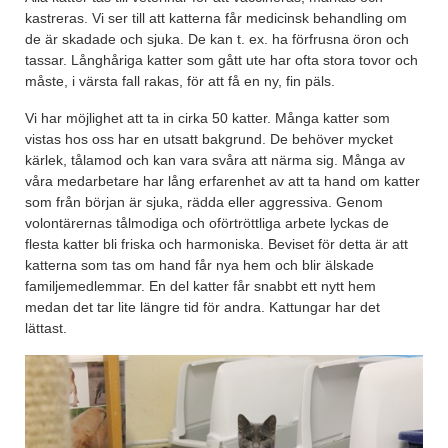
kastreras. Vi ser till att katterna får medicinsk behandling om
de är skadade och sjuka. De kan t. ex. ha förfrusna öron och
tassar. Långhåriga katter som gått ute har ofta stora tovor och
måste, i värsta fall rakas, för att få en ny, fin päls.
Vi har möjlighet att ta in cirka 50 katter. Många katter som
vistas hos oss har en utsatt bakgrund. De behöver mycket
kärlek, tålamod och kan vara svåra att närma sig. Många av
våra medarbetare har lång erfarenhet av att ta hand om katter
som från början är sjuka, rädda eller aggressiva. Genom
volontärernas tålmodiga och oförtröttliga arbete lyckas de
flesta katter bli friska och harmoniska. Beviset för detta är att
katterna som tas om hand får nya hem och blir älskade
familjemedlemmar. En del katter får snabbt ett nytt hem
medan det tar lite längre tid för andra. Kattungar har det
lättast.