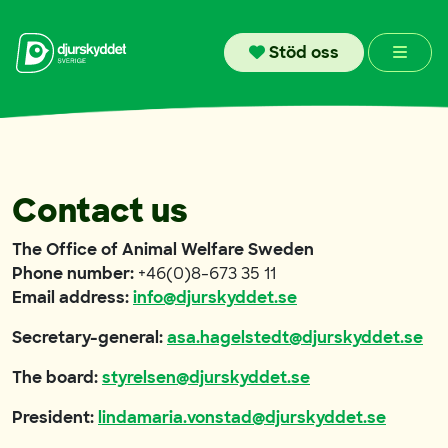
Skip to content
Men
Stöd oss
Contact us
The Office of Animal Welfare Sweden
Phone number:
+46(0)8-673 35 11
Email address:
info@djurskyddet.se
Secretary-general:
asa.hagelstedt@djurskyddet.se
The board:
styrelsen@djurskyddet.se
President:
lindamaria.vonstad@djurskyddet.se