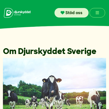
Skip to content
Men
Stöd oss
Om Djurskyddet Sverige