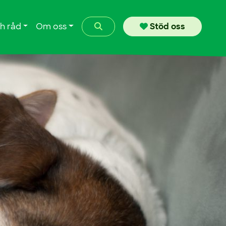
Search
h råd
Om oss
Stöd oss