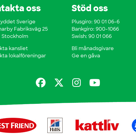
takta oss
Stöd oss
kyddet Sverige
Plusgiro: 90 01 06-6
rby Fabriksväg 25
Bankgiro: 900-1066
0 Stockholm
Swish: 90 01 066
kta kansliet
Bli månadsgivare
kta lokalföreningar
Ge en gåva