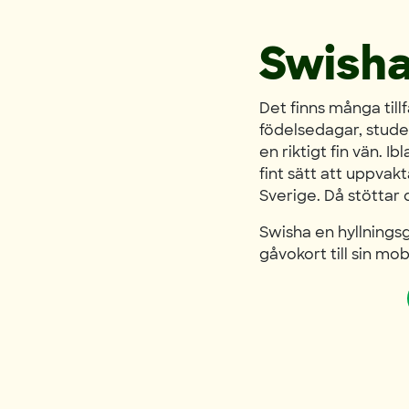
Swisha
Det finns många tillf
födelsedagar, stude
en riktigt fin vän. I
fint sätt att uppvak
Sverige. Då stöttar 
Swisha en hyllningsg
gåvokort till sin mobi