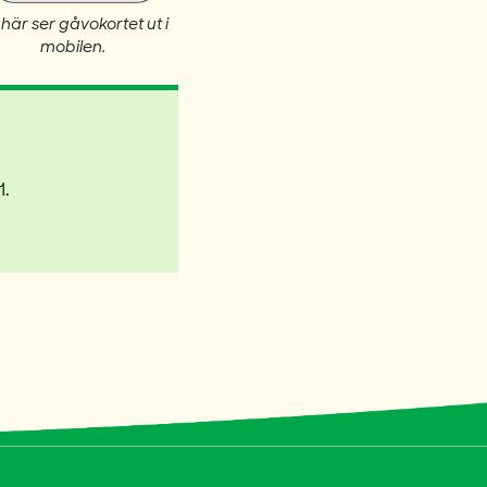
här ser gåvokortet ut i
mobilen.
1.